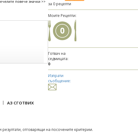
печелите повече значки >>
за 0 рецепти
Моите Рецепти:
0
Готвач на
седмицата:
0
Изпрати
съобщение:
|
АЗ СГОТВИХ
 резултати, отговарящи на посочените критерии.