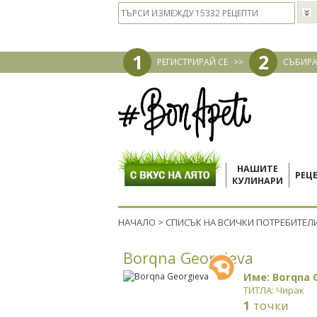
1
2
РЕГИСТРИРАЙ СЕ
>>
СЪБИРА
НАШИТЕ
РЕЦ
КУЛИНАРИ
НАЧАЛО
>
СПИСЪК НА ВСИЧКИ ПОТРЕБИТЕЛ
Borqna Georgieva
Име: Borqna 
ТИТЛА: Чирак
1
точки