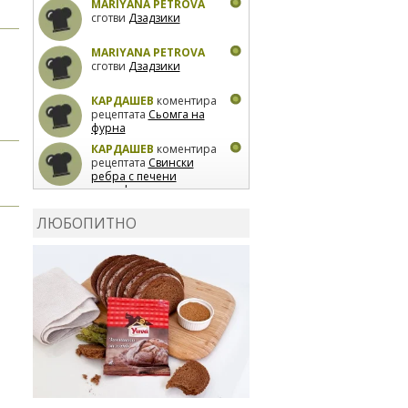
MARIYANA PETROVA
сготви
Дзадзики
MARIYANA PETROVA
сготви
Дзадзики
КАРДАШЕВ
коментира
рецептата
Сьомга на
фурна
КАРДАШЕВ
коментира
рецептата
Свински
ребра с печени
картофи
ВЛАДИМИРА
сготви
Пилешко с бяло вино и
ЛЮБОПИТНО
лимон
MARINA_VITA
коментира рецептата
Киноа със зеленчуци