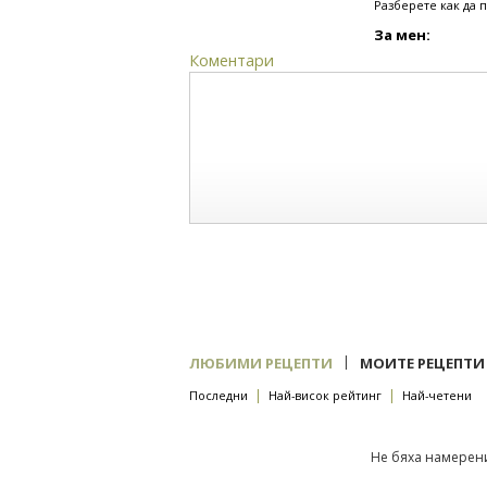
Разберете как да 
За мен:
Коментари
|
ЛЮБИМИ РЕЦЕПТИ
МОИТЕ РЕЦЕПТИ
|
|
Последни
Най-висок рейтинг
Най-четени
Не бяха намерени