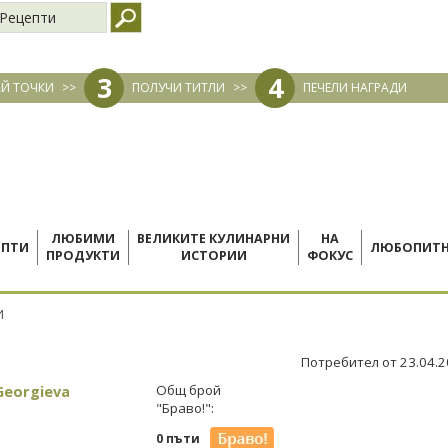
Рецепти
3
4
Й ТОЧКИ
>>
ПОЛУЧИ ТИТЛИ
>>
ПЕЧЕЛИ НАГРАДИ
ЛЮБИМИ
ВЕЛИКИТЕ КУЛИНАРНИ
НА
ЕПТИ
ЛЮБОПИТ
ПРОДУКТИ
ИСТОРИИ
ФОКУС
И
Потребител от 23.04.
Georgieva
Общ брой
"Браво!":
0 пъти