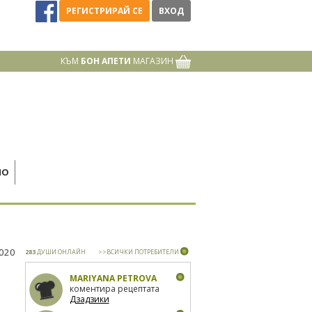
РЕГИСТРИРАЙ СЕ
ВХОД
КЪМ
БОН АПЕТИ
МАГАЗИН
НО
2020
283
ДУШИ ОНЛАЙН
>>ВСИЧКИ ПОТРЕБИТЕЛИ
MARIYANA PETROVA
коментира рецептата
Дзадзики