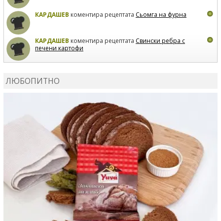
КАРДАШЕВ
коментира рецептата
Сьомга на фурна
КАРДАШЕВ
коментира рецептата
Свински ребра с
печени картофи
ВЛАДИМИРА
сготви
Пилешко с бяло вино и лимон
ЛЮБОПИТНО
MARINA_VITA
коментира рецептата
Киноа със
зеленчуци