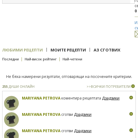
Г
с
0
И
с
|
|
ЛЮБИМИ РЕЦЕПТИ
МОИТЕ РЕЦЕПТИ
АЗ СГОТВИХ
|
|
Последни
Най-висок рейтинг
Най-четени
Не бяха намерени резултати, отговарящи на посочените критерии.
255
ДУШИ ОНЛАЙН
>>ВСИЧКИ ПОТРЕБИТЕЛИ
MARIYANA PETROVA
коментира рецептата
Дзадзики
MARIYANA PETROVA
сготви
Дзадзики
MARIYANA PETROVA
сготви
Дзадзики