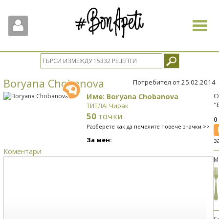
Toggle
navigat
Boryana Chobanova
Потребител от 25.02.2014
Име: Boryana Chobanova
О
"
ТИТЛА: Чирак
50
точки
0
Разберете как да печелите повече значки >>
За мен:
з
Коментари
М