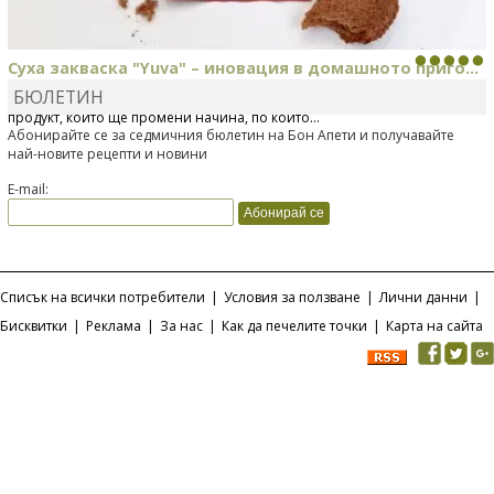
Суха закваска "Yuva" – иновация в домашното приго...
БЮЛЕТИН
Отскоро Лесафр България стартира предлагането на изцяло нов
продукт, който ще промени начина, по който...
Абонирайте се за седмичния бюлетин на Бон Апети и получавайте
най-новите рецепти и новини
E-mail:
Списък на всички потребители
|
Условия за ползване
|
Лични данни
|
Бисквитки
|
Реклама
|
За нас
|
Как да печелите точки
|
Карта на сайта