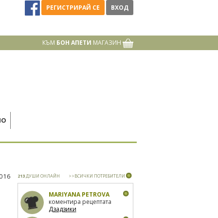
РЕГИСТРИРАЙ СЕ
ВХОД
КЪМ
БОН АПЕТИ
МАГАЗИН
НО
2016
213
ДУШИ ОНЛАЙН
>>ВСИЧКИ ПОТРЕБИТЕЛИ
MARIYANA PETROVA
коментира рецептата
Дзадзики