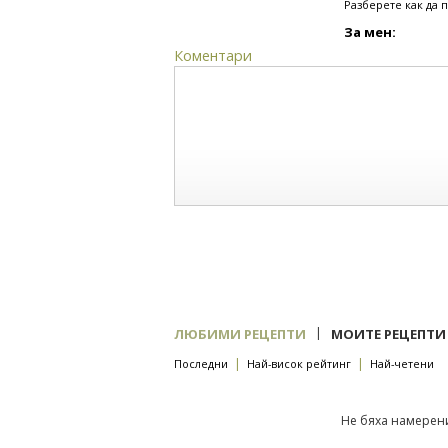
Разберете как да 
За мен:
Коментари
|
ЛЮБИМИ РЕЦЕПТИ
МОИТЕ РЕЦЕПТИ
|
|
Последни
Най-висок рейтинг
Най-четени
Не бяха намерени