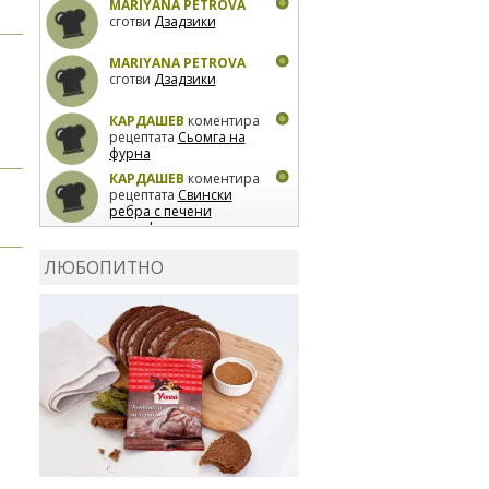
MARIYANA PETROVA
сготви
Дзадзики
MARIYANA PETROVA
сготви
Дзадзики
КАРДАШЕВ
коментира
рецептата
Сьомга на
фурна
КАРДАШЕВ
коментира
рецептата
Свински
ребра с печени
картофи
ВЛАДИМИРА
сготви
Пилешко с бяло вино и
ЛЮБОПИТНО
лимон
MARINA_VITA
коментира рецептата
Киноа със зеленчуци