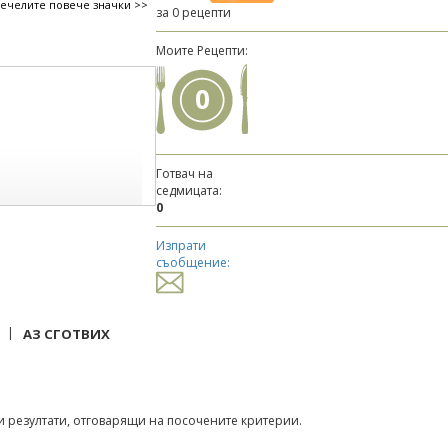
печелите повече значки >>
за 0 рецепти
Моите Рецепти:
0
Готвач на
седмицата:
0
Изпрати
съобщение:
|
АЗ СГОТВИХ
 резултати, отговарящи на посочените критерии.