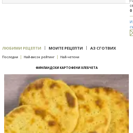
Г
с
0
И
с
|
|
ЛЮБИМИ РЕЦЕПТИ
МОИТЕ РЕЦЕПТИ
АЗ СГОТВИХ
|
|
Последни
Най-висок рейтинг
Най-четени
ФИНЛАНДСКИ КАРТОФЕНИ ХЛЕБЧЕТА