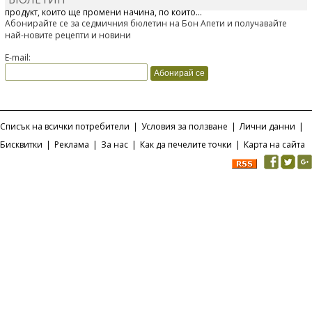
Отскоро Лесафр България стартира предлагането на изцяло нов
продукт, който ще промени начина, по който...
Абонирайте се за седмичния бюлетин на Бон Апети и получавайте
най-новите рецепти и новини
E-mail:
Списък на всички потребители
|
Условия за ползване
|
Лични данни
|
Бисквитки
|
Реклама
|
За нас
|
Как да печелите точки
|
Карта на сайта