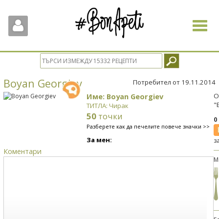
Toggle
navigat
Boyan Georgiev
Потребител от 19.11.2014
Име: Boyan Georgiev
О
"
ТИТЛА: Чирак
50
точки
0
Разберете как да печелите повече значки >>
За мен:
з
Коментари
М