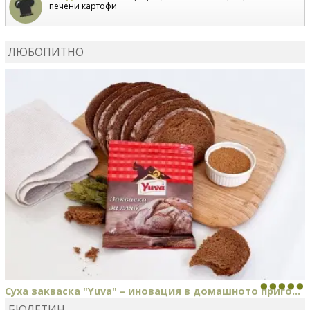
печени картофи
ВЛАДИМИРА
сготви
Пилешко с бяло вино и лимон
ЛЮБОПИТНО
MARINA_VITA
коментира рецептата
Киноа със
зеленчуци
Суха закваска "Yuva" – иновация в домашното приго...
БЮЛЕТИН