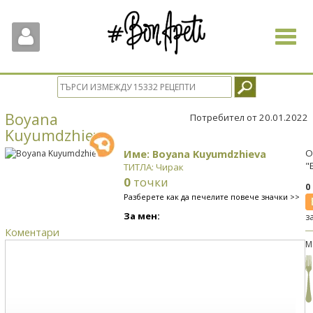
Toggle
navigat
Boyana
Потребител от 20.01.2022
Kuyumdzhieva
Име: Boyana Kuyumdzhieva
О
"
ТИТЛА: Чирак
0
точки
0
Разберете как да печелите повече значки >>
За мен:
з
Коментари
М