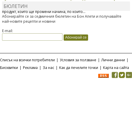
БЮЛЕТИН
Отскоро Лесафр България стартира предлагането на изцяло нов
продукт, който ще промени начина, по който...
Абонирайте се за седмичния бюлетин на Бон Апети и получавайте
най-новите рецепти и новини
E-mail:
Списък на всички потребители
|
Условия за ползване
|
Лични данни
|
Бисквитки
|
Реклама
|
За нас
|
Как да печелите точки
|
Карта на сайта