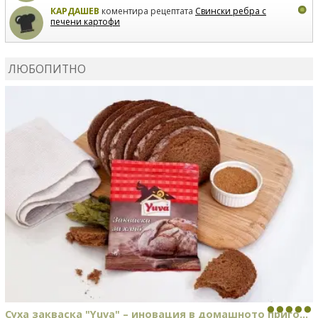
КАРДАШЕВ
коментира рецептата
Свински ребра с
печени картофи
ВЛАДИМИРА
сготви
Пилешко с бяло вино и лимон
ЛЮБОПИТНО
MARINA_VITA
коментира рецептата
Киноа със
зеленчуци
Суха закваска "Yuva" – иновация в домашното приго...