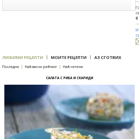
Г
с
0
И
с
|
|
ЛЮБИМИ РЕЦЕПТИ
МОИТЕ РЕЦЕПТИ
АЗ СГОТВИХ
|
|
Последни
Най-висок рейтинг
Най-четени
САЛАТА С РИБА И СКАРИДИ