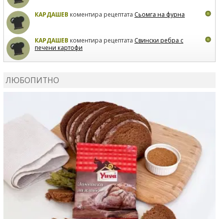
КАРДАШЕВ
коментира рецептата
Сьомга на фурна
КАРДАШЕВ
коментира рецептата
Свински ребра с
печени картофи
ВЛАДИМИРА
сготви
Пилешко с бяло вино и лимон
ЛЮБОПИТНО
MARINA_VITA
коментира рецептата
Киноа със
зеленчуци