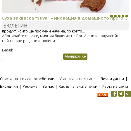
Суха закваска "Yuva" – иновация в домашното приго...
БЮЛЕТИН
Отскоро Лесафр България стартира предлагането на изцяло нов
продукт, който ще промени начина, по който...
Абонирайте се за седмичния бюлетин на Бон Апети и получавайте
най-новите рецепти и новини
E-mail:
Списък на всички потребители
|
Условия за ползване
|
Лични данни
|
Бисквитки
|
Реклама
|
За нас
|
Как да печелите точки
|
Карта на сайта