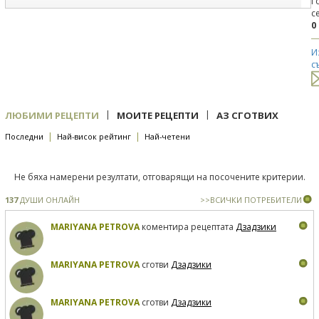
Г
с
0
И
с
|
|
ЛЮБИМИ РЕЦЕПТИ
МОИТЕ РЕЦЕПТИ
АЗ СГОТВИХ
|
|
Последни
Най-висок рейтинг
Най-четени
Не бяха намерени резултати, отговарящи на посочените критерии.
137
ДУШИ ОНЛАЙН
>>ВСИЧКИ ПОТРЕБИТЕЛИ
MARIYANA PETROVA
коментира рецептата
Дзадзики
MARIYANA PETROVA
сготви
Дзадзики
MARIYANA PETROVA
сготви
Дзадзики