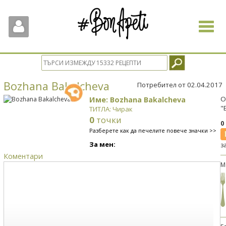
Toggle
navigat
Bozhana Bakalcheva
Потребител от 02.04.2017
Име: Bozhana Bakalcheva
О
"
ТИТЛА: Чирак
0
точки
0
Разберете как да печелите повече значки >>
За мен:
з
Коментари
М