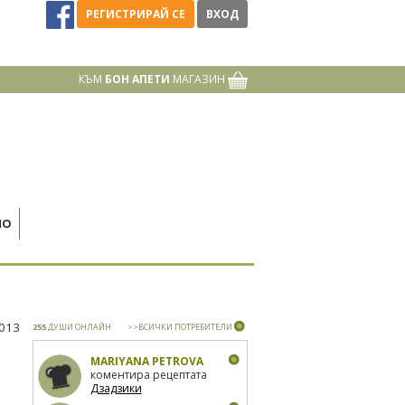
РЕГИСТРИРАЙ СЕ
ВХОД
КЪМ
БОН АПЕТИ
МАГАЗИН
НО
2013
255
ДУШИ ОНЛАЙН
>>ВСИЧКИ ПОТРЕБИТЕЛИ
MARIYANA PETROVA
коментира рецептата
Дзадзики