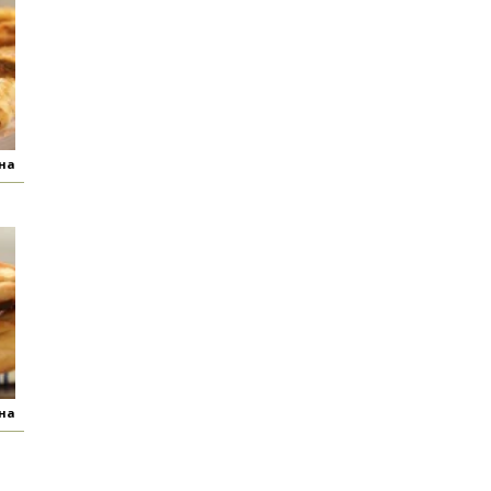
яна
яна