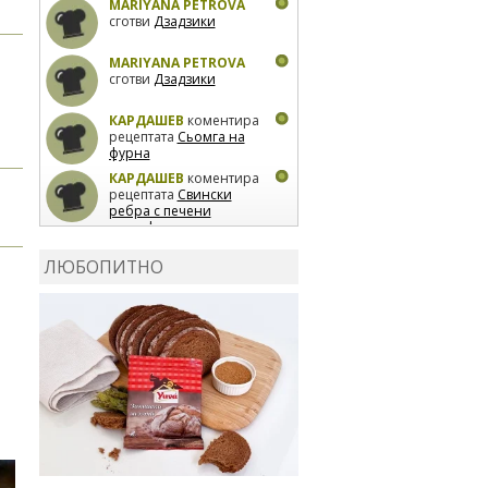
MARIYANA PETROVA
сготви
Дзадзики
MARIYANA PETROVA
сготви
Дзадзики
КАРДАШЕВ
коментира
рецептата
Сьомга на
фурна
КАРДАШЕВ
коментира
рецептата
Свински
ребра с печени
картофи
ВЛАДИМИРА
сготви
Пилешко с бяло вино и
ЛЮБОПИТНО
лимон
MARINA_VITA
коментира рецептата
Киноа със зеленчуци