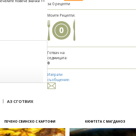
печелите повече значки >>
за 0 рецепти
Моите Рецепти:
0
Готвач на
седмицата:
0
Изпрати
съобщение:
|
АЗ СГОТВИХ
ПЕЧЕНО СВИНСКО С КАРТОФИ
КЮФТЕТА С МАГДАНОЗ