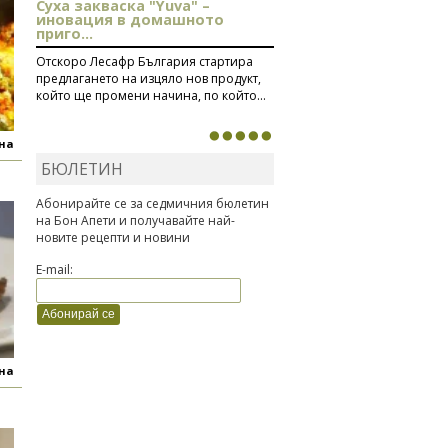
Суха закваска "Yuva" –
иновация в домашното
приго...
Отскоро Лесафр България стартира
предлагането на изцяло нов продукт,
който ще промени начина, по който...
яна
БЮЛЕТИН
Абонирайте се за седмичния бюлетин
на Бон Апети и получавайте най-
новите рецепти и новини
E-mail:
яна