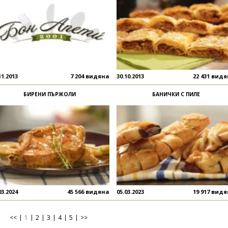
11.2013
7 204 видяна
30.10.2013
22 431 вид
БИРЕНИ ПЪРЖОЛИ
БАНИЧКИ С ПИЛЕ
03.2024
45 566 видяна
05.03.2023
19 917 вид
<<
1
2
3
4
5
>>