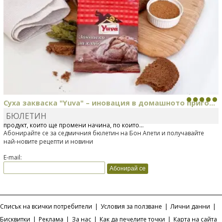
Суха закваска "Yuva" – иновация в домашното приго...
БЮЛЕТИН
Отскоро Лесафр България стартира предлагането на изцяло нов
продукт, който ще промени начина, по който...
Абонирайте се за седмичния бюлетин на Бон Апети и получавайте
най-новите рецепти и новини
E-mail:
Списък на всички потребители
|
Условия за ползване
|
Лични данни
|
Бисквитки
|
Реклама
|
За нас
|
Как да печелите точки
|
Карта на сайта