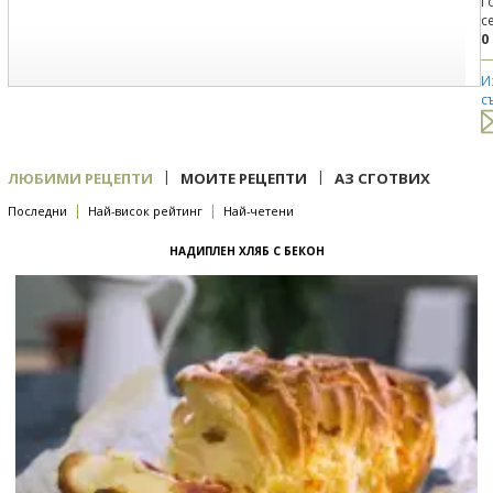
Г
с
0
И
с
|
|
ЛЮБИМИ РЕЦЕПТИ
МОИТЕ РЕЦЕПТИ
АЗ СГОТВИХ
|
|
Последни
Най-висок рейтинг
Най-четени
НАДИПЛЕН ХЛЯБ С БЕКОН