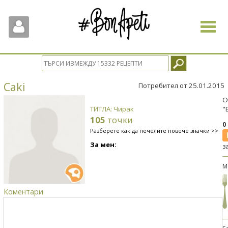
Toggle
navigat
Caki
Потребител от 25.01.2015
О
ТИТЛА: Чирак
"
105
точки
0
Разберете как да печелите повече значки >>
За мен:
з
М
Коментари