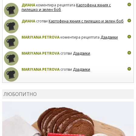
ДИАНА
коментира рецептата
Картофена яхния с
пилешко и зелен боб
ДИАНА
сготви
Картофена яхния с пилешко и зелен боб
MARIYANA PETROVA
коментира рецептата
Дзадзики
MARIYANA PETROVA
сготви
Дзадзики
MARIYANA PETROVA
сготви
Дзадзики
КАРДАШЕВ
коментира рецептата
Сьомга на фурна
ЛЮБОПИТНО
КАРДАШЕВ
коментира рецептата
Свински ребра с
печени картофи