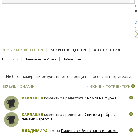
Г
с
0
И
с
|
|
ЛЮБИМИ РЕЦЕПТИ
МОИТЕ РЕЦЕПТИ
АЗ СГОТВИХ
|
|
Последни
Най-висок рейтинг
Най-четени
Не бяха намерени резултати, отговарящи на посочените критерии.
187
ДУШИ ОНЛАЙН
>>ВСИЧКИ ПОТРЕБИТЕЛИ
КАРДАШЕВ
коментира рецептата
Сьомга на фурна
КАРДАШЕВ
коментира рецептата
Свински ребра с
печени картофи
ВЛАДИМИРА
сготви
Пилешко с бяло вино и лимон