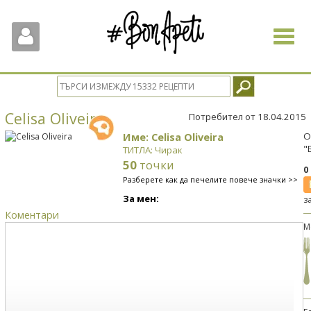
Toggle
navigat
Celisa Oliveira
Потребител от 18.04.2015
Име: Celisa Oliveira
О
"
ТИТЛА: Чирак
50
точки
0
Разберете как да печелите повече значки >>
За мен:
з
Коментари
М