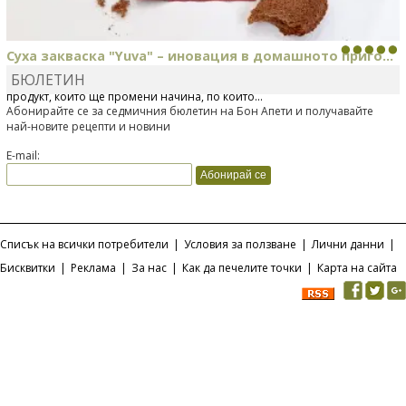
Суха закваска "Yuva" – иновация в домашното приго...
БЮЛЕТИН
Отскоро Лесафр България стартира предлагането на изцяло нов
продукт, който ще промени начина, по който...
Абонирайте се за седмичния бюлетин на Бон Апети и получавайте
най-новите рецепти и новини
E-mail:
Списък на всички потребители
|
Условия за ползване
|
Лични данни
|
Бисквитки
|
Реклама
|
За нас
|
Как да печелите точки
|
Карта на сайта