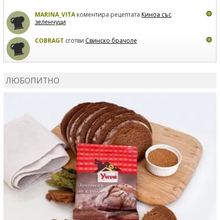
MARINA_VITA
коментира рецептата
Киноа със
зеленчуци
COBRAGT
сготви
Свинско брачоле
EVTEDI
сготви
Печени свински ребра
ЛЮБОПИТНО
DANKOLOVA
сготви
Фокача със синьо сирене, лук и
орехи