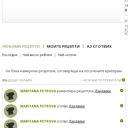
Г
с
0
И
с
|
|
ЛЮБИМИ РЕЦЕПТИ
МОИТЕ РЕЦЕПТИ
АЗ СГОТВИХ
|
|
Последни
Най-висок рейтинг
Най-четени
Не бяха намерени резултати, отговарящи на посочените критерии.
356
ДУШИ ОНЛАЙН
>>ВСИЧКИ ПОТРЕБИТЕЛИ
MARIYANA PETROVA
коментира рецептата
Дзадзики
MARIYANA PETROVA
сготви
Дзадзики
MARIYANA PETROVA
сготви
Дзадзики