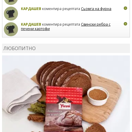
КАРДАШЕВ
коментира рецептата
Сьомга на фурна
КАРДАШЕВ
коментира рецептата
Свински ребра с
печени картофи
ВЛАДИМИРА
сготви
Пилешко с бяло вино и лимон
ЛЮБОПИТНО
MARINA_VITA
коментира рецептата
Киноа със
зеленчуци