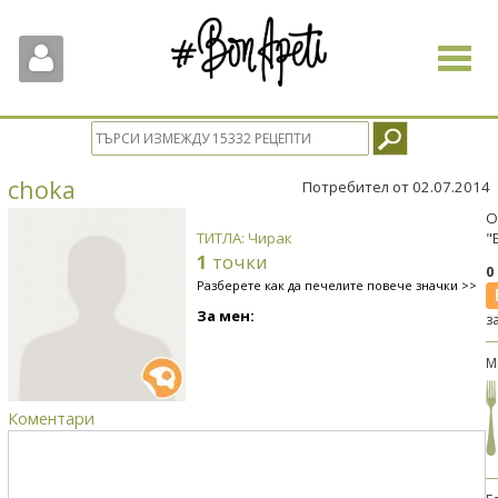
Toggle
navigat
choka
Потребител от 02.07.2014
О
ТИТЛА: Чирак
"
1
точки
0
Разберете как да печелите повече значки >>
За мен:
з
М
Коментари