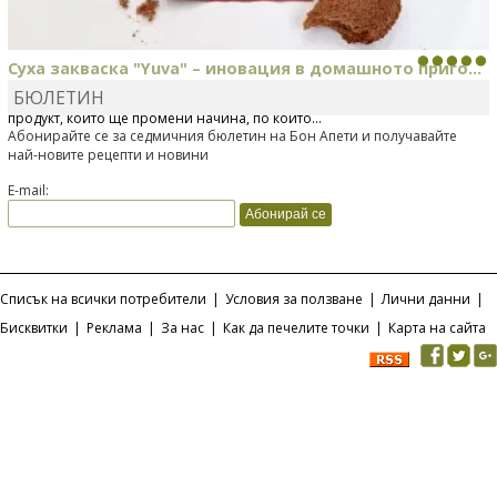
Суха закваска "Yuva" – иновация в домашното приго...
БЮЛЕТИН
Отскоро Лесафр България стартира предлагането на изцяло нов
продукт, който ще промени начина, по който...
Абонирайте се за седмичния бюлетин на Бон Апети и получавайте
най-новите рецепти и новини
E-mail:
Списък на всички потребители
|
Условия за ползване
|
Лични данни
|
Бисквитки
|
Реклама
|
За нас
|
Как да печелите точки
|
Карта на сайта