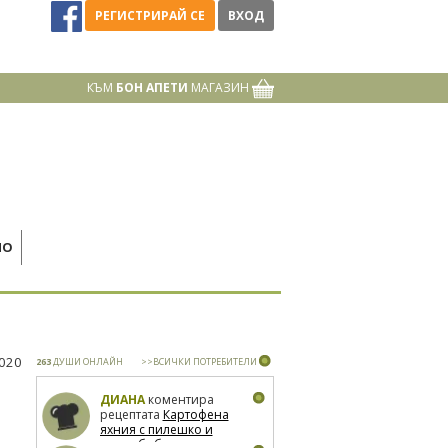
РЕГИСТРИРАЙ СЕ
ВХОД
КЪМ
БОН АПЕТИ
МАГАЗИН
НО
2020
263
ДУШИ ОНЛАЙН
>>ВСИЧКИ ПОТРЕБИТЕЛИ
ДИАНА
коментира
рецептата
Картофена
яхния с пилешко и
зелен боб