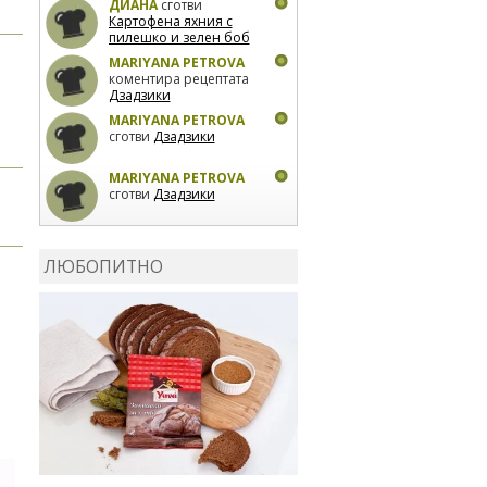
ДИАНА
сготви
Картофена яхния с
пилешко и зелен боб
MARIYANA PETROVA
коментира рецептата
Дзадзики
MARIYANA PETROVA
сготви
Дзадзики
MARIYANA PETROVA
сготви
Дзадзики
КАРДАШЕВ
коментира
рецептата
Сьомга на
ЛЮБОПИТНО
фурна
КАРДАШЕВ
коментира
рецептата
Свински
ребра с печени
картофи