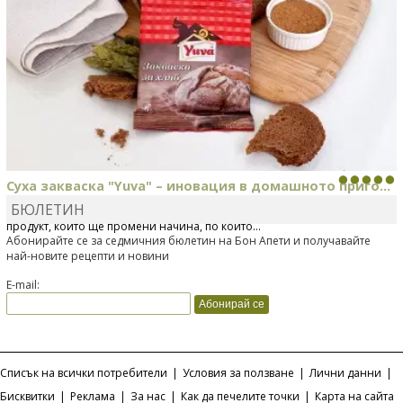
Суха закваска "Yuva" – иновация в домашното приго...
БЮЛЕТИН
Отскоро Лесафр България стартира предлагането на изцяло нов
продукт, който ще промени начина, по който...
Абонирайте се за седмичния бюлетин на Бон Апети и получавайте
най-новите рецепти и новини
E-mail:
Списък на всички потребители
|
Условия за ползване
|
Лични данни
|
Бисквитки
|
Реклама
|
За нас
|
Как да печелите точки
|
Карта на сайта