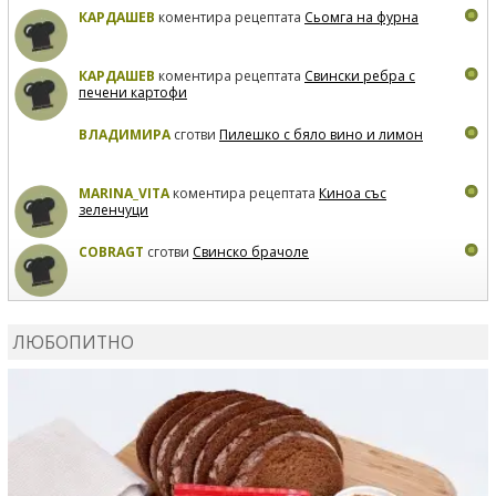
КАРДАШЕВ
коментира рецептата
Сьомга на фурна
КАРДАШЕВ
коментира рецептата
Свински ребра с
печени картофи
ВЛАДИМИРА
сготви
Пилешко с бяло вино и лимон
MARINA_VITA
коментира рецептата
Киноа със
зеленчуци
COBRAGT
сготви
Свинско брачоле
EVTEDI
сготви
Печени свински ребра
ЛЮБОПИТНО
DANKOLOVA
сготви
Фокача със синьо сирене, лук и
орехи