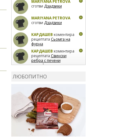
MARIYANA PETROVA
сготви
Дзадзики
MARIYANA PETROVA
сготви
Дзадзики
КАРДАШЕВ
коментира
рецептата
Сьомга на
фурна
КАРДАШЕВ
коментира
рецептата
Свински
ребра с печени
картофи
ВЛАДИМИРА
сготви
Пилешко с бяло вино и
ЛЮБОПИТНО
лимон
MARINA_VITA
коментира рецептата
Киноа със зеленчуци