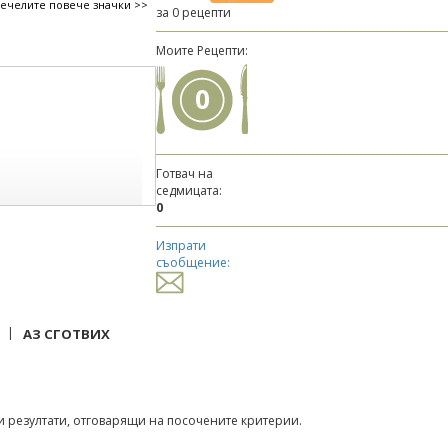
печелите повече значки >>
за 0 рецепти
Моите Рецепти:
0
Готвач на
седмицата:
0
Изпрати
съобщение:
|
АЗ СГОТВИХ
 резултати, отговарящи на посочените критерии.