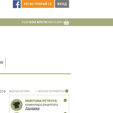
РЕГИСТРИРАЙ СЕ
ВХОД
КЪМ
БОН АПЕТИ
МАГАЗИН
НО
2019
92
ДУШИ ОНЛАЙН
>>ВСИЧКИ ПОТРЕБИТЕЛИ
MARIYANA PETROVA
коментира рецептата
Дзадзики