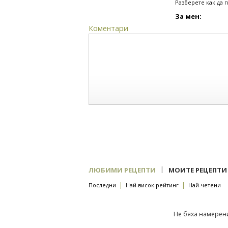
Разберете как да 
За мен:
Коментари
|
ЛЮБИМИ РЕЦЕПТИ
МОИТЕ РЕЦЕПТИ
|
|
Последни
Най-висок рейтинг
Най-четени
Не бяха намерени