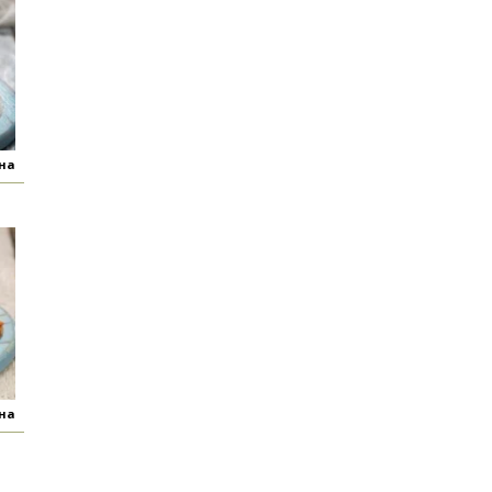
яна
яна