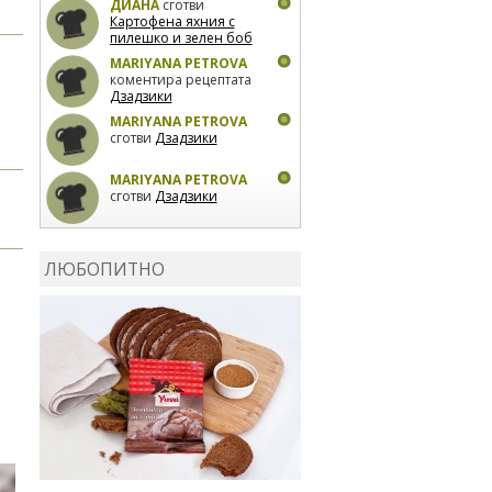
ДИАНА
сготви
Картофена яхния с
пилешко и зелен боб
MARIYANA PETROVA
коментира рецептата
Дзадзики
MARIYANA PETROVA
сготви
Дзадзики
MARIYANA PETROVA
сготви
Дзадзики
КАРДАШЕВ
коментира
рецептата
Сьомга на
ЛЮБОПИТНО
фурна
КАРДАШЕВ
коментира
рецептата
Свински
ребра с печени
картофи