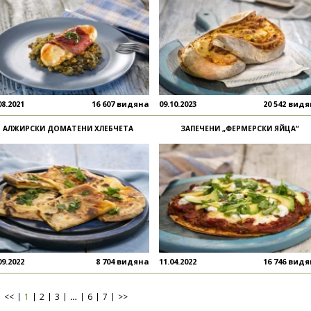
08.2021
16 607 видяна
09.10.2023
20 542 вид
АЛЖИРСКИ ДОМАТЕНИ ХЛЕБЧЕТА
ЗАПЕЧЕНИ „ФЕРМЕРСКИ ЯЙЦА“
09.2022
8 704 видяна
11.04.2022
16 746 вид
<<
1
2
3
…
6
7
>>