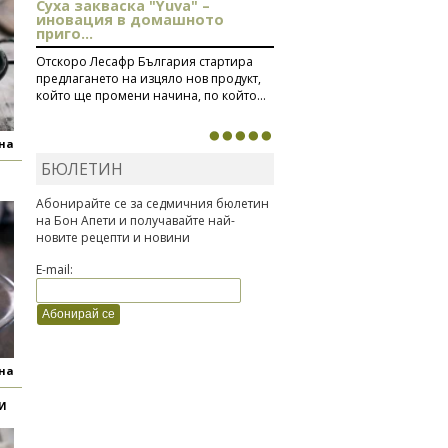
Суха закваска "Yuva" –
иновация в домашното
приго...
Отскоро Лесафр България стартира
предлагането на изцяло нов продукт,
който ще промени начина, по който...
яна
БЮЛЕТИН
Абонирайте се за седмичния бюлетин
на Бон Апети и получавайте най-
новите рецепти и новини
E-mail:
яна
И