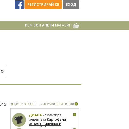
РЕГИСТРИРАЙ СЕ
ВХОД
КЪМ
БОН АПЕТИ
МАГАЗИН
НО
2015
291
ДУШИ ОНЛАЙН
>>ВСИЧКИ ПОТРЕБИТЕЛИ
ДИАНА
коментира
рецептата
Картофена
яхния с пилешко и
зелен боб