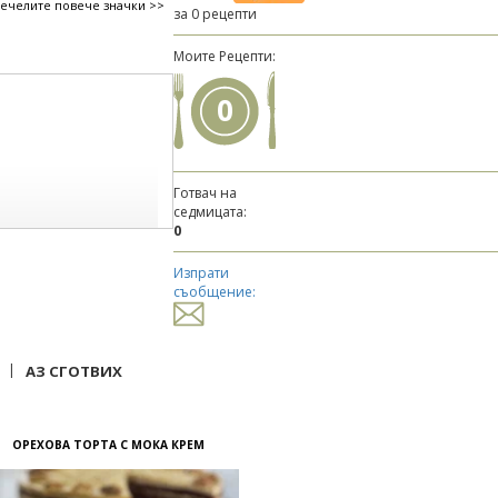
печелите повече значки >>
за 0 рецепти
Моите Рецепти:
0
Готвач на
седмицата:
0
Изпрати
съобщение:
|
АЗ СГОТВИХ
ОРЕХОВА ТОРТА С МОКА КРЕМ