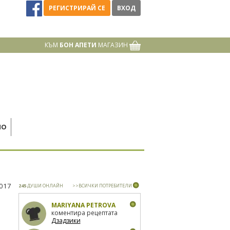
РЕГИСТРИРАЙ СЕ
ВХОД
КЪМ
БОН АПЕТИ
МАГАЗИН
НО
2017
245
ДУШИ ОНЛАЙН
>>ВСИЧКИ ПОТРЕБИТЕЛИ
MARIYANA PETROVA
коментира рецептата
Дзадзики