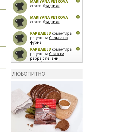
MARIYANA PETROVA
сготви
Дзадзики
MARIYANA PETROVA
сготви
Дзадзики
КАРДАШЕВ
коментира
рецептата
Сьомга на
фурна
КАРДАШЕВ
коментира
рецептата
Свински
ребра с печени
картофи
ВЛАДИМИРА
сготви
Пилешко с бяло вино и
ЛЮБОПИТНО
лимон
MARINA_VITA
коментира рецептата
Киноа със зеленчуци