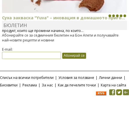
Суха закваска "Yuva" – иновация в домашното приго...
БЮЛЕТИН
Отскоро Лесафр България стартира предлагането на изцяло нов
продукт, който ще промени начина, по който...
Абонирайте се за седмичния бюлетин на Бон Апети и получавайте
най-новите рецепти и новини
E-mail:
Списък на всички потребители
|
Условия за ползване
|
Лични данни
|
Бисквитки
|
Реклама
|
За нас
|
Как да печелите точки
|
Карта на сайта