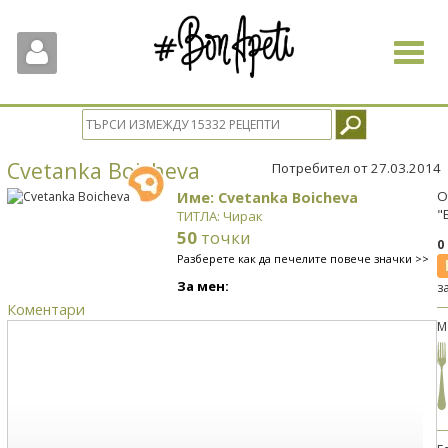
Toggle
navigat
Cvetanka Boicheva
Потребител от 27.03.2014
Име: Cvetanka Boicheva
О
"
ТИТЛА: Чирак
50
точки
0
Разберете как да печелите повече значки >>
За мен:
з
Коментари
М