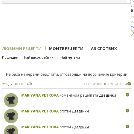
Г
с
0
И
с
|
|
ЛЮБИМИ РЕЦЕПТИ
МОИТЕ РЕЦЕПТИ
АЗ СГОТВИХ
|
|
Последни
Най-висок рейтинг
Най-четени
Не бяха намерени резултати, отговарящи на посочените критерии.
215
ДУШИ ОНЛАЙН
>>ВСИЧКИ ПОТРЕБИТЕЛИ
MARIYANA PETROVA
коментира рецептата
Дзадзики
MARIYANA PETROVA
сготви
Дзадзики
MARIYANA PETROVA
сготви
Дзадзики