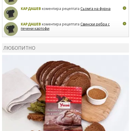
КАРДАШЕВ
коментира рецептата
Сьомга на фурна
КАРДАШЕВ
коментира рецептата
Свински ребра с
печени картофи
ВЛАДИМИРА
сготви
Пилешко с бяло вино и лимон
ЛЮБОПИТНО
MARINA_VITA
коментира рецептата
Киноа със
зеленчуци