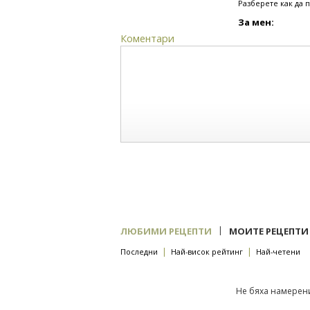
Разберете как да 
За мен:
Коментари
|
ЛЮБИМИ РЕЦЕПТИ
МОИТЕ РЕЦЕПТИ
|
|
Последни
Най-висок рейтинг
Най-четени
Не бяха намерени