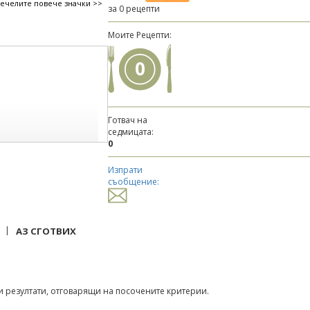
печелите повече значки >>
за 0 рецепти
Моите Рецепти:
0
Готвач на
седмицата:
0
Изпрати
съобщение:
|
АЗ СГОТВИХ
 резултати, отговарящи на посочените критерии.