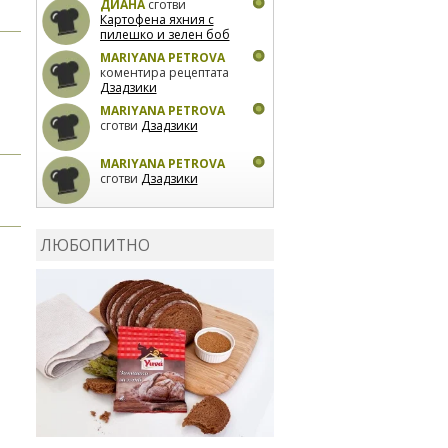
ДИАНА
сготви
Картофена яхния с
пилешко и зелен боб
MARIYANA PETROVA
коментира рецептата
Дзадзики
MARIYANA PETROVA
сготви
Дзадзики
MARIYANA PETROVA
сготви
Дзадзики
КАРДАШЕВ
коментира
рецептата
Сьомга на
ЛЮБОПИТНО
фурна
КАРДАШЕВ
коментира
рецептата
Свински
ребра с печени
картофи