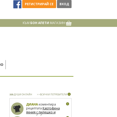
РЕГИСТРИРАЙ СЕ
ВХОД
КЪМ
БОН АПЕТИ
МАГАЗИН
НО
335
ДУШИ ОНЛАЙН
>>ВСИЧКИ ПОТРЕБИТЕЛИ
ДИАНА
коментира
рецептата
Картофена
яхния с пилешко и
зелен боб