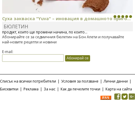
Суха закваска "Yuva" – иновация в домашното приго...
БЮЛЕТИН
Отскоро Лесафр България стартира предлагането на изцяло нов
продукт, който ще промени начина, по който...
Абонирайте се за седмичния бюлетин на Бон Апети и получавайте
най-новите рецепти и новини
E-mail:
Списък на всички потребители
|
Условия за ползване
|
Лични данни
|
Бисквитки
|
Реклама
|
За нас
|
Как да печелите точки
|
Карта на сайта