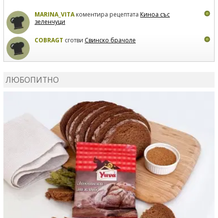
MARINA_VITA
коментира рецептата
Киноа със
зеленчуци
COBRAGT
сготви
Свинско брачоле
EVTEDI
сготви
Печени свински ребра
ЛЮБОПИТНО
DANKOLOVA
сготви
Фокача със синьо сирене, лук и
орехи