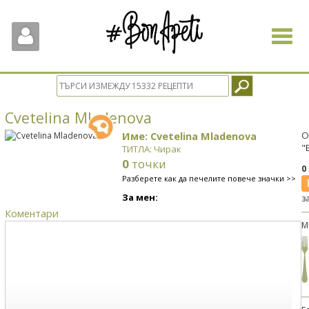
Toggle
navigat
Cvetelina Mladenova
Име: Cvetelina Mladenova
О
"
ТИТЛА: Чирак
0
точки
0
Разберете как да печелите повече значки >>
За мен:
з
Коментари
М