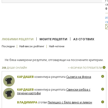
Г
с
0
И
с
|
|
ЛЮБИМИ РЕЦЕПТИ
МОИТЕ РЕЦЕПТИ
АЗ СГОТВИХ
|
|
Последни
Най-висок рейтинг
Най-четени
Не бяха намерени резултати, отговарящи на посочените критерии.
208
ДУШИ ОНЛАЙН
>>ВСИЧКИ ПОТРЕБИТЕЛИ
КАРДАШЕВ
коментира рецептата
Сьомга на фурна
КАРДАШЕВ
коментира рецептата
Свински ребра с
печени картофи
ВЛАДИМИРА
сготви
Пилешко с бяло вино и лимон