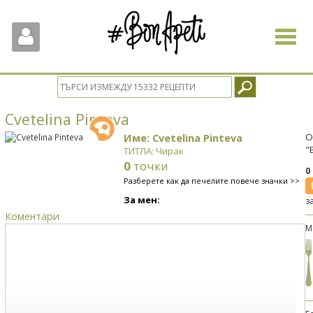
Toggle
navigat
Cvetelina Pinteva
Име: Cvetelina Pinteva
О
"
ТИТЛА: Чирак
0
точки
0
Разберете как да печелите повече значки >>
За мен:
з
Коментари
М