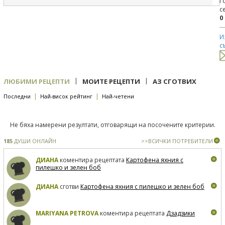
Г
с
0
И
с
|
|
ЛЮБИМИ РЕЦЕПТИ
МОИТЕ РЕЦЕПТИ
АЗ СГОТВИХ
|
|
Последни
Най-висок рейтинг
Най-четени
Не бяха намерени резултати, отговарящи на посочените критерии.
185
ДУШИ ОНЛАЙН
>>ВСИЧКИ ПОТРЕБИТЕЛИ
ДИАНА
коментира рецептата
Картофена яхния с
пилешко и зелен боб
ДИАНА
сготви
Картофена яхния с пилешко и зелен боб
MARIYANA PETROVA
коментира рецептата
Дзадзики