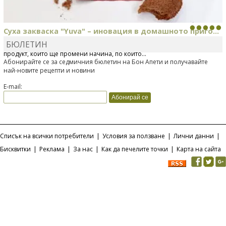
Суха закваска "Yuva" – иновация в домашното приго...
БЮЛЕТИН
Отскоро Лесафр България стартира предлагането на изцяло нов
продукт, който ще промени начина, по който...
Абонирайте се за седмичния бюлетин на Бон Апети и получавайте
най-новите рецепти и новини
E-mail:
Списък на всички потребители
|
Условия за ползване
|
Лични данни
|
Бисквитки
|
Реклама
|
За нас
|
Как да печелите точки
|
Карта на сайта