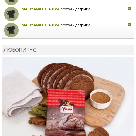
MARIYANA PETROVA
сготви
Дзадзики
MARIYANA PETROVA
сготви
Дзадзики
КАРДАШЕВ
коментира рецептата
Сьомга на фурна
ЛЮБОПИТНО
КАРДАШЕВ
коментира рецептата
Свински ребра с
печени картофи