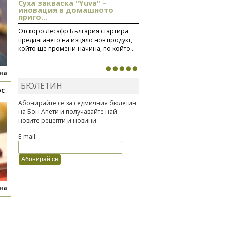
Суха закваска "Yuva" –
иновация в домашното
приго...
Отскоро Лесафр България стартира
предлагането на изцяло нов продукт,
който ще промени начина, по който...
яна
БЮЛЕТИН
ОС
Абонирайте се за седмичния бюлетин
на Бон Апети и получавайте най-
новите рецепти и новини
E-mail:
яна