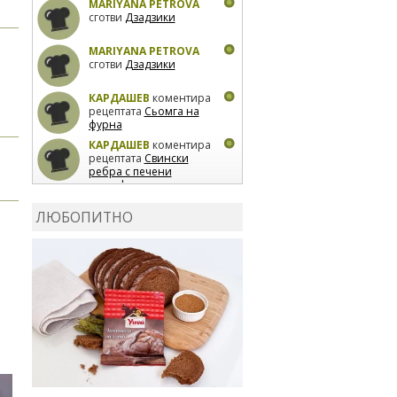
MARIYANA PETROVA
сготви
Дзадзики
MARIYANA PETROVA
сготви
Дзадзики
КАРДАШЕВ
коментира
рецептата
Сьомга на
фурна
КАРДАШЕВ
коментира
рецептата
Свински
ребра с печени
картофи
ВЛАДИМИРА
сготви
Пилешко с бяло вино и
ЛЮБОПИТНО
лимон
MARINA_VITA
коментира рецептата
Киноа със зеленчуци