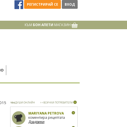
РЕГИСТРИРАЙ СЕ
ВХОД
КЪМ
БОН АПЕТИ
МАГАЗИН
НО
2015
104
ДУШИ ОНЛАЙН
>>ВСИЧКИ ПОТРЕБИТЕЛИ
MARIYANA PETROVA
коментира рецептата
Дзадзики