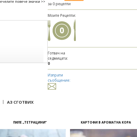
печелите повече значки >>
за 0 рецепти
Моите Рецепти:
0
Готвач на
седмицата:
0
Изпрати
съобщение:
|
АЗ СГОТВИХ
ПИЛЕ „ТЕТРАЦИНИ“
КАРТОФИ В АРОМАТНА КОРА