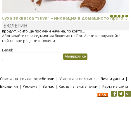
Суха закваска "Yuva" – иновация в домашното приго...
БЮЛЕТИН
Отскоро Лесафр България стартира предлагането на изцяло нов
продукт, който ще промени начина, по който...
Абонирайте се за седмичния бюлетин на Бон Апети и получавайте
най-новите рецепти и новини
E-mail:
Списък на всички потребители
|
Условия за ползване
|
Лични данни
|
Бисквитки
|
Реклама
|
За нас
|
Как да печелите точки
|
Карта на сайта