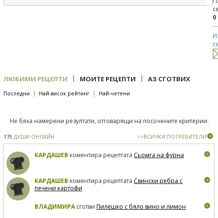
Г
с
0
И
с
|
|
ЛЮБИМИ РЕЦЕПТИ
МОИТЕ РЕЦЕПТИ
АЗ СГОТВИХ
|
|
Последни
Най-висок рейтинг
Най-четени
Не бяха намерени резултати, отговарящи на посочените критерии.
175
ДУШИ ОНЛАЙН
>>ВСИЧКИ ПОТРЕБИТЕЛИ
КАРДАШЕВ
коментира рецептата
Сьомга на фурна
КАРДАШЕВ
коментира рецептата
Свински ребра с
печени картофи
ВЛАДИМИРА
сготви
Пилешко с бяло вино и лимон