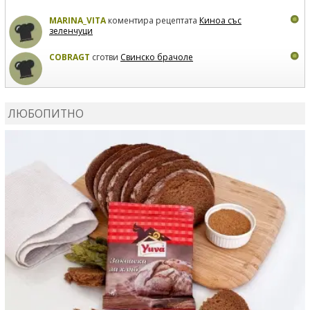
MARINA_VITA
коментира рецептата
Киноа със
зеленчуци
COBRAGT
сготви
Свинско брачоле
EVTEDI
сготви
Печени свински ребра
ЛЮБОПИТНО
DANKOLOVA
сготви
Фокача със синьо сирене, лук и
орехи