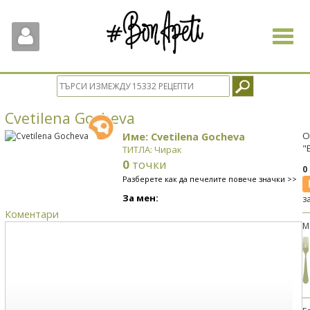
Toggle
navigat
Cvetilena Gocheva
Име: Cvetilena Gocheva
О
"
ТИТЛА: Чирак
0
точки
0
Разберете как да печелите повече значки >>
За мен:
з
Коментари
М