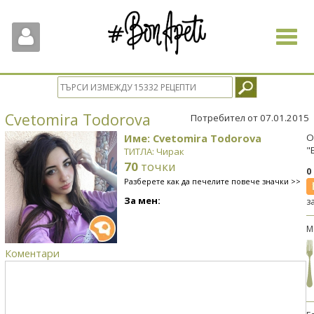
Toggle
navigat
Cvetomira Todorova
Потребител от 07.01.2015
Име: Cvetomira Todorova
О
"
ТИТЛА: Чирак
70
точки
0
Разберете как да печелите повече значки >>
За мен:
з
М
Коментари