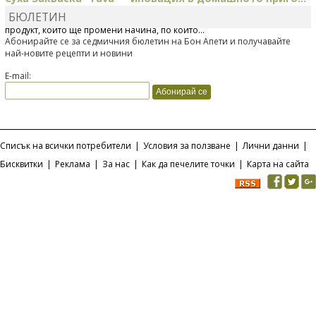
БЮЛЕТИН
Отскоро Лесафр България стартира предлагането на изцяло нов
продукт, който ще промени начина, по който...
Абонирайте се за седмичния бюлетин на Бон Апети и получавайте
най-новите рецепти и новини
E-mail:
Списък на всички потребители
|
Условия за ползване
|
Лични данни
|
Бисквитки
|
Реклама
|
За нас
|
Как да печелите точки
|
Карта на сайта