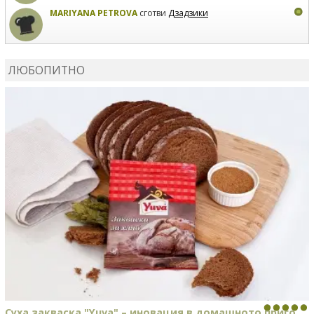
MARIYANA PETROVA
сготви
Дзадзики
КАРДАШЕВ
коментира рецептата
Сьомга на фурна
ЛЮБОПИТНО
КАРДАШЕВ
коментира рецептата
Свински ребра с
печени картофи
Суха закваска "Yuva" – иновация в домашното приго...