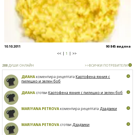
10.10.2011
90 845 видяна
<<
1
>>
288
ДУШИ ОНЛАЙН
>>ВСИЧКИ ПОТРЕБИТЕЛИ
ДИАНА
коментира рецептата
Картофена яхния с
пилешко и зелен боб
ДИАНА
сготви
Картофена яхния с пилешко и зелен боб
MARIYANA PETROVA
коментира рецептата
Дзадзики
MARIYANA PETROVA
сготви
Дзадзики