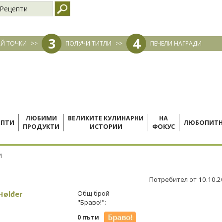
Рецепти
3
4
Й ТОЧКИ
>>
ПОЛУЧИ ТИТЛИ
>>
ПЕЧЕЛИ НАГРАДИ
ЛЮБИМИ
ВЕЛИКИТЕ КУЛИНАРНИ
НА
ЕПТИ
ЛЮБОПИТ
ПРОДУКТИ
ИСТОРИИ
ФОКУС
И
Потребител от 10.10.
Hølđer
Общ брой
"Браво!":
0 пъти