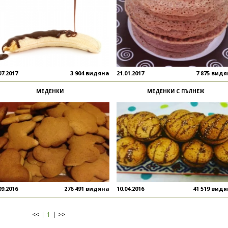
07.2017
3 904 видяна
21.01.2017
7 875 вид
МЕДЕНКИ
МЕДЕНКИ С ПЪЛНЕЖ
09.2016
276 491 видяна
10.04.2016
41 519 вид
<<
1
>>