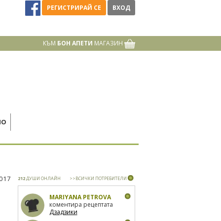
РЕГИСТРИРАЙ СЕ
ВХОД
КЪМ
БОН АПЕТИ
МАГАЗИН
НО
2017
212
ДУШИ ОНЛАЙН
>>ВСИЧКИ ПОТРЕБИТЕЛИ
MARIYANA PETROVA
коментира рецептата
Дзадзики