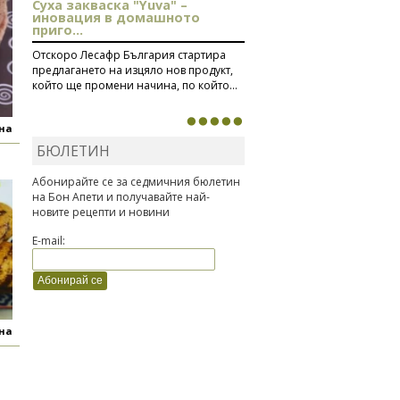
Суха закваска "Yuva" –
иновация в домашното
приго...
Отскоро Лесафр България стартира
предлагането на изцяло нов продукт,
който ще промени начина, по който...
яна
БЮЛЕТИН
Абонирайте се за седмичния бюлетин
на Бон Апети и получавайте най-
новите рецепти и новини
E-mail:
яна