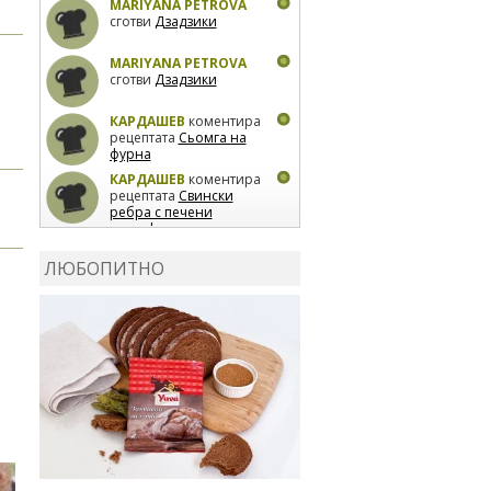
MARIYANA PETROVA
сготви
Дзадзики
MARIYANA PETROVA
сготви
Дзадзики
КАРДАШЕВ
коментира
рецептата
Сьомга на
фурна
КАРДАШЕВ
коментира
рецептата
Свински
ребра с печени
картофи
ВЛАДИМИРА
сготви
Пилешко с бяло вино и
ЛЮБОПИТНО
лимон
MARINA_VITA
коментира рецептата
Киноа със зеленчуци