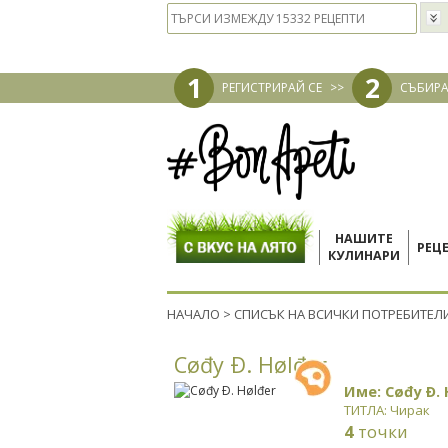
1
2
РЕГИСТРИРАЙ СЕ
>>
СЪБИРА
НАШИТЕ
РЕЦ
КУЛИНАРИ
НАЧАЛО
>
СПИСЪК НА ВСИЧКИ ПОТРЕБИТЕЛ
Cøđy Ð. Hølđer
Име: Cøđy Ð. 
ТИТЛА: Чирак
4
точки