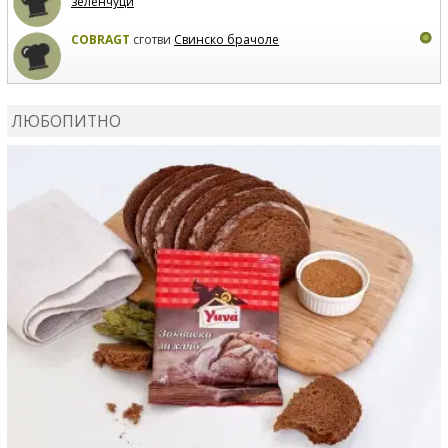
зеленчуци
COBRAGT
сготви
Свинско брачоле
EVTEDI
сготви
Печени свински ребра
ЛЮБОПИТНО
DANKOLOVA
сготви
Фокача със синьо сирене, лук и
орехи