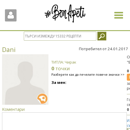
Toggle
navigat
Dani
Потребител от 24.01.2017
О
ТИТЛА: Чирак
"
0
точки
0
Разберете как да печелите повече значки >>
За мен:
з
р
Г
с
Коментари
0
И
с