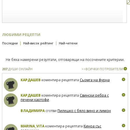
ЛЮБИМИ РЕЦЕПТИ
|
|
Последни
Най-висок рейтинг
Най-четени
Не бяха намерени резултати, отговарящи на посочените критерии.
207
ДУШИ ОНЛАЙН
>>ВСИЧКИ ПОТРЕБИТЕЛИ
КАРДАШЕВ
коментира рецептата
Сьомга на фурна
КАРДАШЕВ
коментира рецептата
Свински ребра с
печени картофи
ВЛАДИМИРА
сготви
Пилешко с бяло вино и лимон
MARINA_VITA
коментира рецептата
Киноа със