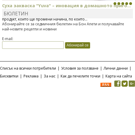
Суха закваска "Yuva" – иновация в домашното приго...
БЮЛЕТИН
Отскоро Лесафр България стартира предлагането на изцяло нов
продукт, който ще промени начина, по който...
Абонирайте се за седмичния бюлетин на Бон Апети и получавайте
най-новите рецепти и новини
E-mail:
Списък на всички потребители
|
Условия за ползване
|
Лични данни
|
Бисквитки
|
Реклама
|
За нас
|
Как да печелите точки
|
Карта на сайта