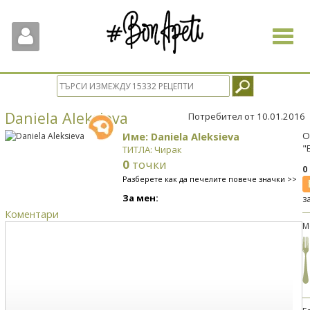
Toggle
navigat
Daniela Aleksieva
Потребител от 10.01.2016
Име: Daniela Aleksieva
О
"
ТИТЛА: Чирак
0
точки
0
Разберете как да печелите повече значки >>
За мен:
з
Коментари
М