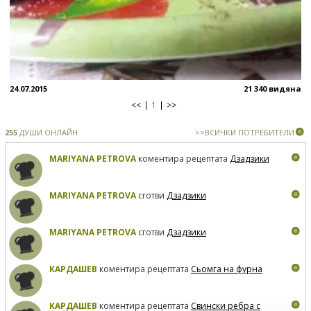
24.07.2015
21 340 видяна
<<
1
>>
255
ДУШИ ОНЛАЙН
>>ВСИЧКИ ПОТРЕБИТЕЛИ
MARIYANA PETROVA
коментира рецептата
Дзадзики
MARIYANA PETROVA
сготви
Дзадзики
MARIYANA PETROVA
сготви
Дзадзики
КАРДАШЕВ
коментира рецептата
Сьомга на фурна
КАРДАШЕВ
коментира рецептата
Свински ребра с