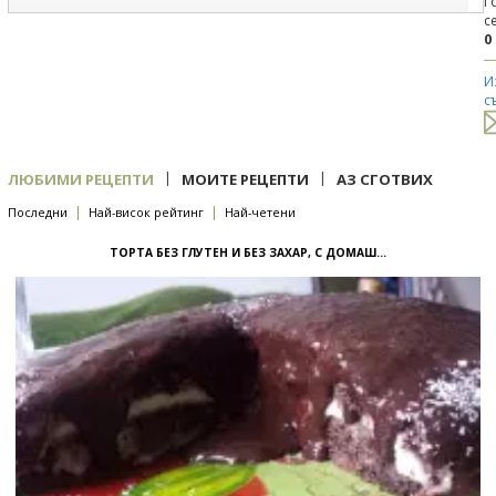
Г
с
0
И
с
|
|
ЛЮБИМИ РЕЦЕПТИ
МОИТЕ РЕЦЕПТИ
АЗ СГОТВИХ
|
|
Последни
Най-висок рейтинг
Най-четени
ТОРТА БЕЗ ГЛУТЕН И БЕЗ ЗАХАР, С ДОМАШ...