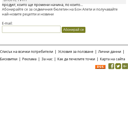
продукт, който ще промени начина, по който...
Абонирайте се за седмичния бюлетин на Бон Апети и получавайте
най-новите рецепти и новини
E-mail:
Списък на всички потребители
|
Условия за ползване
|
Лични данни
|
Бисквитки
|
Реклама
|
За нас
|
Как да печелите точки
|
Карта на сайта