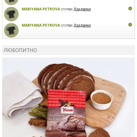
MARIYANA PETROVA
сготви
Дзадзики
MARIYANA PETROVA
сготви
Дзадзики
КАРДАШЕВ
коментира рецептата
Сьомга на фурна
ЛЮБОПИТНО
КАРДАШЕВ
коментира рецептата
Свински ребра с
печени картофи