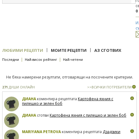
Г
с
0
И
с
|
|
ЛЮБИМИ РЕЦЕПТИ
МОИТЕ РЕЦЕПТИ
АЗ СГОТВИХ
|
|
Последни
Най-висок рейтинг
Най-четени
Не бяха намерени резултати, отговарящи на посочените критерии.
271
ДУШИ ОНЛАЙН
>>ВСИЧКИ ПОТРЕБИТЕЛИ
ДИАНА
коментира рецептата
Картофена яхния с
пилешко и зелен боб
ДИАНА
сготви
Картофена яхния с пилешко и зелен боб
MARIYANA PETROVA
коментира рецептата
Дзадзики