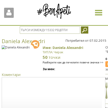
Toggle
navigat
Daniela Alexandri
Потребител от 07.02.2015
Име: Daniela Alexandri
О
"
ТИТЛА: Чирак
50
точки
0
Разберете как да печелите повече значки >>
За мен:
з
Коментари
М