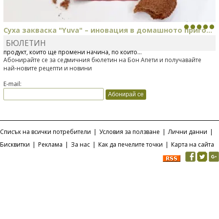
Суха закваска "Yuva" – иновация в домашното приго...
БЮЛЕТИН
Отскоро Лесафр България стартира предлагането на изцяло нов
продукт, който ще промени начина, по който...
Абонирайте се за седмичния бюлетин на Бон Апети и получавайте
най-новите рецепти и новини
E-mail:
Списък на всички потребители
|
Условия за ползване
|
Лични данни
|
Бисквитки
|
Реклама
|
За нас
|
Как да печелите точки
|
Карта на сайта