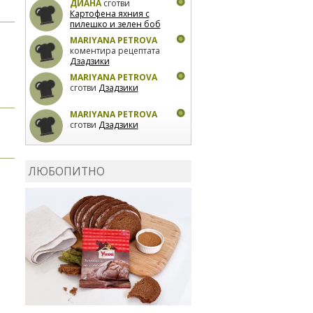
ДИАНА
сготви
Картофена яхния с
пилешко и зелен боб
MARIYANA PETROVA
коментира рецептата
Дзадзики
MARIYANA PETROVA
сготви
Дзадзики
MARIYANA PETROVA
сготви
Дзадзики
КАРДАШЕВ
коментира
рецептата
Сьомга на
ЛЮБОПИТНО
фурна
КАРДАШЕВ
коментира
рецептата
Свински
ребра с печени
картофи