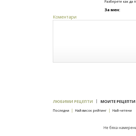
Разберете как да 
За мен:
Коментари
|
ЛЮБИМИ РЕЦЕПТИ
МОИТЕ РЕЦЕПТИ
|
|
Последни
Най-висок рейтинг
Най-четени
Не бяха намерени