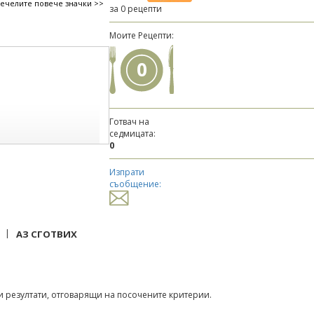
печелите повече значки >>
за 0 рецепти
Моите Рецепти:
0
Готвач на
седмицата:
0
Изпрати
съобщение:
|
АЗ СГОТВИХ
 резултати, отговарящи на посочените критерии.