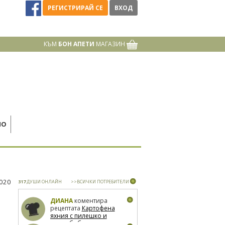
РЕГИСТРИРАЙ СЕ
ВХОД
КЪМ
БОН АПЕТИ
МАГАЗИН
НО
2020
317
ДУШИ ОНЛАЙН
>>ВСИЧКИ ПОТРЕБИТЕЛИ
ДИАНА
коментира
рецептата
Картофена
яхния с пилешко и
зелен боб