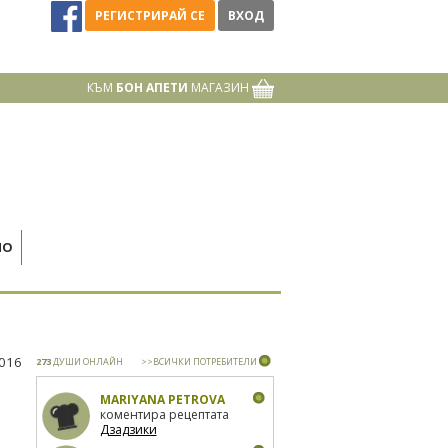
РЕГИСТРИРАЙ СЕ
ВХОД
КЪМ
БОН АПЕТИ
МАГАЗИН
НО
2016
273
ДУШИ ОНЛАЙН
>>ВСИЧКИ ПОТРЕБИТЕЛИ
MARIYANA PETROVA
коментира рецептата
Дзадзики