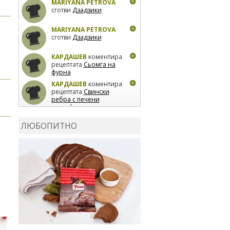
MARIYANA PETROVA
сготви
Дзадзики
MARIYANA PETROVA
сготви
Дзадзики
КАРДАШЕВ
коментира
рецептата
Сьомга на
фурна
КАРДАШЕВ
коментира
рецептата
Свински
ребра с печени
картофи
ВЛАДИМИРА
сготви
Пилешко с бяло вино и
ЛЮБОПИТНО
лимон
MARINA_VITA
коментира рецептата
Киноа със зеленчуци