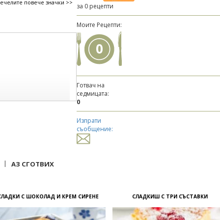
печелите повече значки >>
за 0 рецепти
Моите Рецепти:
0
Готвач на
седмицата:
0
Изпрати
съобщение:
|
АЗ СГОТВИХ
СЛАДКИ С ШОКОЛАД И КРЕМ СИРЕНЕ
СЛАДКИШ С ТРИ СЪСТАВКИ