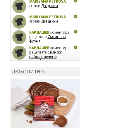
MARIYANA PETROVA
сготви
Дзадзики
MARIYANA PETROVA
сготви
Дзадзики
КАРДАШЕВ
коментира
рецептата
Сьомга на
фурна
КАРДАШЕВ
коментира
рецептата
Свински
ребра с печени
картофи
ВЛАДИМИРА
сготви
Пилешко с бяло вино и
ЛЮБОПИТНО
лимон
MARINA_VITA
коментира рецептата
Киноа със зеленчуци