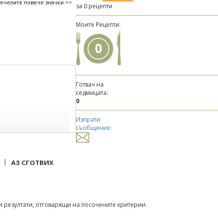
печелите повече значки >>
за 0 рецепти
Моите Рецепти:
0
Готвач на
седмицата:
0
Изпрати
съобщение:
|
АЗ СГОТВИХ
 резултати, отговарящи на посочените критерии.