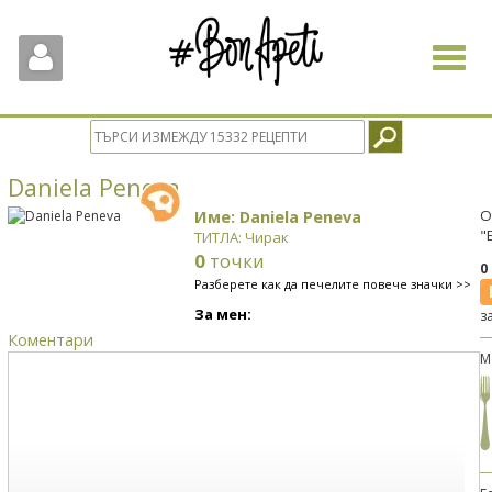
Toggle
navigat
Daniela Peneva
Име: Daniela Peneva
О
"
ТИТЛА: Чирак
0
точки
0
Разберете как да печелите повече значки >>
За мен:
з
Коментари
М