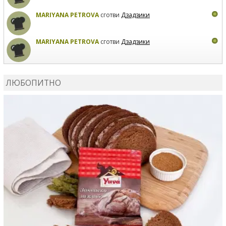
MARIYANA PETROVA
сготви
Дзадзики
MARIYANA PETROVA
сготви
Дзадзики
КАРДАШЕВ
коментира рецептата
Сьомга на фурна
ЛЮБОПИТНО
КАРДАШЕВ
коментира рецептата
Свински ребра с
печени картофи