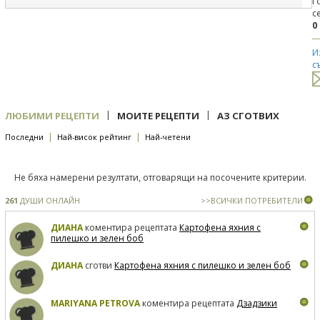
Г
с
0
И
с
|
|
ЛЮБИМИ РЕЦЕПТИ
МОИТЕ РЕЦЕПТИ
АЗ СГОТВИХ
|
|
Последни
Най-висок рейтинг
Най-четени
Не бяха намерени резултати, отговарящи на посочените критерии.
261
ДУШИ ОНЛАЙН
>>ВСИЧКИ ПОТРЕБИТЕЛИ
ДИАНА
коментира рецептата
Картофена яхния с
пилешко и зелен боб
ДИАНА
сготви
Картофена яхния с пилешко и зелен боб
MARIYANA PETROVA
коментира рецептата
Дзадзики