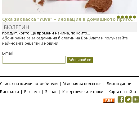
Суха закваска "Yuva" – иновация в домашното приго...
БЮЛЕТИН
Отскоро Лесафр България стартира предлагането на изцяло нов
продукт, който ще промени начина, по който...
Абонирайте се за седмичния бюлетин на Бон Апети и получавайте
най-новите рецепти и новини
E-mail:
Списък на всички потребители
|
Условия за ползване
|
Лични данни
|
Бисквитки
|
Реклама
|
За нас
|
Как да печелите точки
|
Карта на сайта