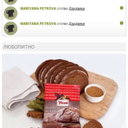
MARIYANA PETROVA
сготви
Дзадзики
MARIYANA PETROVA
сготви
Дзадзики
КАРДАШЕВ
коментира рецептата
Сьомга на фурна
ЛЮБОПИТНО
КАРДАШЕВ
коментира рецептата
Свински ребра с
печени картофи