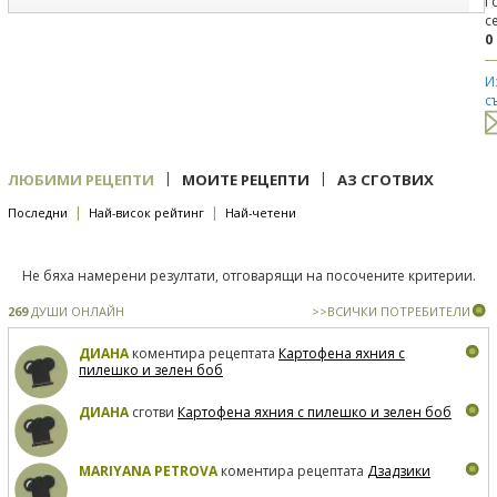
Г
с
0
И
с
|
|
ЛЮБИМИ РЕЦЕПТИ
МОИТЕ РЕЦЕПТИ
АЗ СГОТВИХ
|
|
Последни
Най-висок рейтинг
Най-четени
Не бяха намерени резултати, отговарящи на посочените критерии.
269
ДУШИ ОНЛАЙН
>>ВСИЧКИ ПОТРЕБИТЕЛИ
ДИАНА
коментира рецептата
Картофена яхния с
пилешко и зелен боб
ДИАНА
сготви
Картофена яхния с пилешко и зелен боб
MARIYANA PETROVA
коментира рецептата
Дзадзики