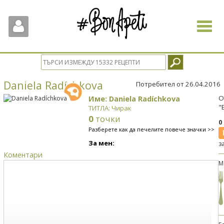
Toggle
navigat
Daniela Radíchkova
Потребител от 26.04.2016
Име: Daniela Radíchkova
О
"
ТИТЛА: Чирак
0
точки
0
Разберете как да печелите повече значки >>
За мен:
з
Коментари
М