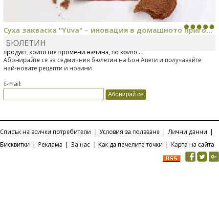
Суха закваска "Yuva" – иновация в домашното приго...
БЮЛЕТИН
Отскоро Лесафр България стартира предлагането на изцяло нов
продукт, който ще промени начина, по който...
Абонирайте се за седмичния бюлетин на Бон Апети и получавайте
най-новите рецепти и новини
E-mail:
Списък на всички потребители
|
Условия за ползване
|
Лични данни
|
Бисквитки
|
Реклама
|
За нас
|
Как да печелите точки
|
Карта на сайта