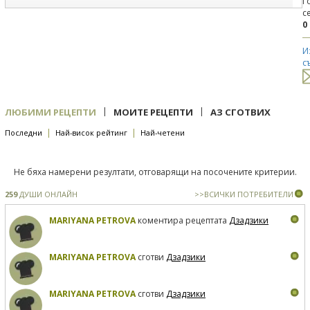
Г
с
0
И
с
|
|
ЛЮБИМИ РЕЦЕПТИ
МОИТЕ РЕЦЕПТИ
АЗ СГОТВИХ
|
|
Последни
Най-висок рейтинг
Най-четени
Не бяха намерени резултати, отговарящи на посочените критерии.
259
ДУШИ ОНЛАЙН
>>ВСИЧКИ ПОТРЕБИТЕЛИ
MARIYANA PETROVA
коментира рецептата
Дзадзики
MARIYANA PETROVA
сготви
Дзадзики
MARIYANA PETROVA
сготви
Дзадзики