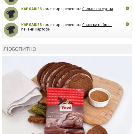
КАРДАШЕВ
коментира рецептата
Сьомга на фурна
КАРДАШЕВ
коментира рецептата
Свински ребра с
печени картофи
ВЛАДИМИРА
сготви
Пилешко с бяло вино и лимон
ЛЮБОПИТНО
MARINA_VITA
коментира рецептата
Киноа със
зеленчуци