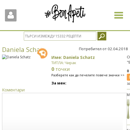
Toggle
navigat
Daniela Schatz
Потребител от 02.04.2018
Име: Daniela Schatz
О
"
ТИТЛА: Чирак
0
точки
0
Разберете как да печелите повече значки >>
За мен:
з
Коментари
М