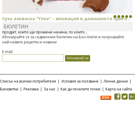
Суха закваска "Yuva" – иновация в домашното приго...
БЮЛЕТИН
Отскоро Лесафр България стартира предлагането на изцяло нов
продукт, който ще промени начина, по който...
Абонирайте се за седмичния бюлетин на Бон Апети и получавайте
най-новите рецепти и новини
E-mail:
Списък на всички потребители
|
Условия за ползване
|
Лични данни
|
Бисквитки
|
Реклама
|
За нас
|
Как да печелите точки
|
Карта на сайта