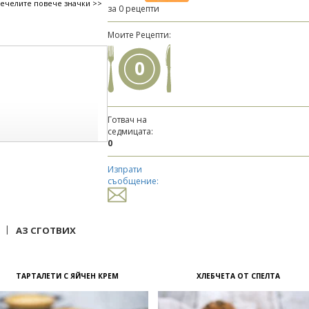
печелите повече значки >>
за 0 рецепти
Моите Рецепти:
0
Готвач на
седмицата:
0
Изпрати
съобщение:
|
АЗ СГОТВИХ
ТАРТАЛЕТИ С ЯЙЧЕН КРЕМ
ХЛЕБЧЕТА ОТ СПЕЛТА