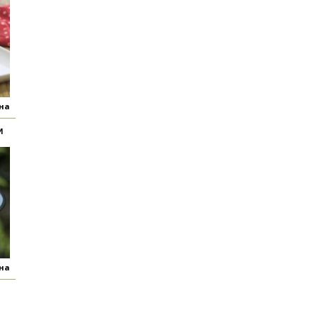
яна
И
яна