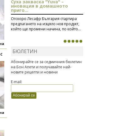
Суха закваска "Yuva" –
иновация в домашното
приго...
Отскоро Лесафр България стартира
предлагането на изцяло нов продукт,
който ще промени начина, по който...
яна
БЮЛЕТИН
ОС
Абонирайте се за седмичния бюлетин
на Бон Апети и получавайте най-
новите рецепти и новини
E-mail:
яна