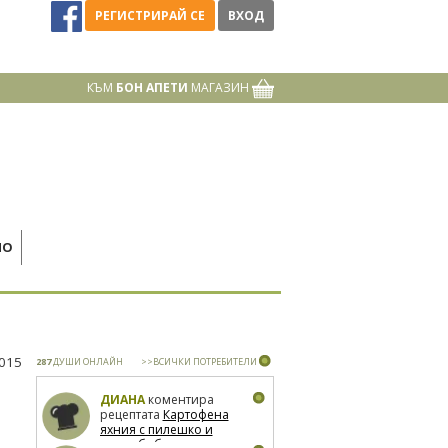
РЕГИСТРИРАЙ СЕ
ВХОД
КЪМ
БОН АПЕТИ
МАГАЗИН
НО
2015
287
ДУШИ ОНЛАЙН
>>ВСИЧКИ ПОТРЕБИТЕЛИ
ДИАНА
коментира
рецептата
Картофена
яхния с пилешко и
зелен боб