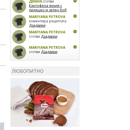
ДИАНА
сготви
Картофена яхния с
пилешко и зелен боб
MARIYANA PETROVA
коментира рецептата
Дзадзики
MARIYANA PETROVA
сготви
Дзадзики
MARIYANA PETROVA
сготви
Дзадзики
КАРДАШЕВ
коментира
рецептата
Сьомга на
ЛЮБОПИТНО
фурна
КАРДАШЕВ
коментира
рецептата
Свински
ребра с печени
картофи