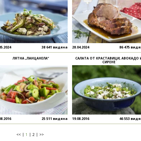
05.2024
38 641 видяна
28.04.2024
86 475 вид
ЛЯТНА „ПАНЦАНЕЛА“
САЛАТА ОТ КРАСТАВИЦИ, АВОКАДО 
СИРЕНЕ
08.2016
25 511 видяна
19.08.2016
46 553 вид
<<
1
2
>>