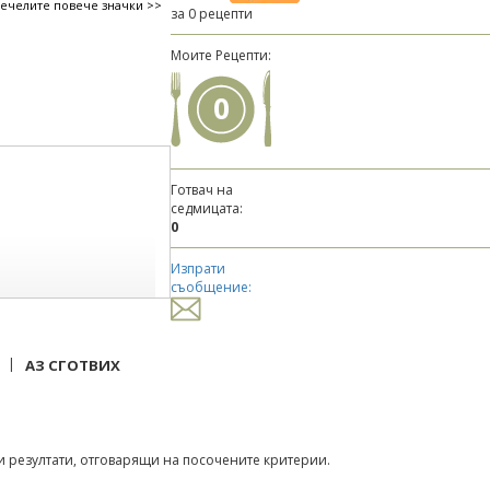
печелите повече значки >>
за 0 рецепти
Моите Рецепти:
0
Готвач на
седмицата:
0
Изпрати
съобщение:
|
АЗ СГОТВИХ
 резултати, отговарящи на посочените критерии.