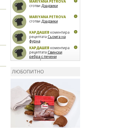
MARIYANA PETROVA
сготви
Дзадзики
MARIYANA PETROVA
сготви
Дзадзики
КАРДАШЕВ
коментира
рецептата
Сьомга на
фурна
КАРДАШЕВ
коментира
рецептата
Свински
ребра с печени
картофи
ВЛАДИМИРА
сготви
Пилешко с бяло вино и
ЛЮБОПИТНО
лимон
MARINA_VITA
коментира рецептата
Киноа със зеленчуци