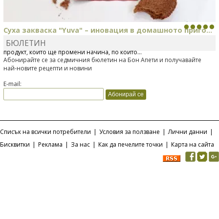
Суха закваска "Yuva" – иновация в домашното приго...
БЮЛЕТИН
Отскоро Лесафр България стартира предлагането на изцяло нов
продукт, който ще промени начина, по който...
Абонирайте се за седмичния бюлетин на Бон Апети и получавайте
най-новите рецепти и новини
E-mail:
Списък на всички потребители
|
Условия за ползване
|
Лични данни
|
Бисквитки
|
Реклама
|
За нас
|
Как да печелите точки
|
Карта на сайта