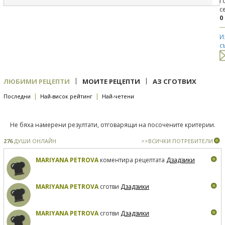
Г
с
0
И
с
|
|
ЛЮБИМИ РЕЦЕПТИ
МОИТЕ РЕЦЕПТИ
АЗ СГОТВИХ
|
|
Последни
Най-висок рейтинг
Най-четени
Не бяха намерени резултати, отговарящи на посочените критерии.
276
ДУШИ ОНЛАЙН
>>ВСИЧКИ ПОТРЕБИТЕЛИ
MARIYANA PETROVA
коментира рецептата
Дзадзики
MARIYANA PETROVA
сготви
Дзадзики
MARIYANA PETROVA
сготви
Дзадзики