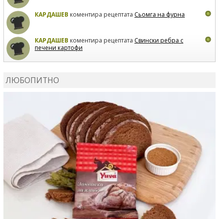
КАРДАШЕВ
коментира рецептата
Сьомга на фурна
КАРДАШЕВ
коментира рецептата
Свински ребра с
печени картофи
ВЛАДИМИРА
сготви
Пилешко с бяло вино и лимон
ЛЮБОПИТНО
MARINA_VITA
коментира рецептата
Киноа със
зеленчуци