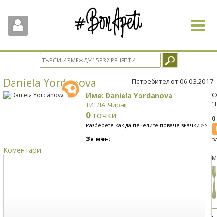
Toggle
navigat
Daniela Yordanova
Потребител от 06.03.2017
Име: Daniela Yordanova
О
"
ТИТЛА: Чирак
0
точки
0
Разберете как да печелите повече значки >>
За мен:
з
Коментари
М