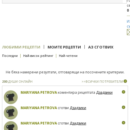
Г
с
0
И
с
|
|
ЛЮБИМИ РЕЦЕПТИ
МОИТЕ РЕЦЕПТИ
АЗ СГОТВИХ
|
|
Последни
Най-висок рейтинг
Най-четени
Не бяха намерени резултати, отговарящи на посочените критерии.
200
ДУШИ ОНЛАЙН
>>ВСИЧКИ ПОТРЕБИТЕЛИ
MARIYANA PETROVA
коментира рецептата
Дзадзики
MARIYANA PETROVA
сготви
Дзадзики
MARIYANA PETROVA
сготви
Дзадзики