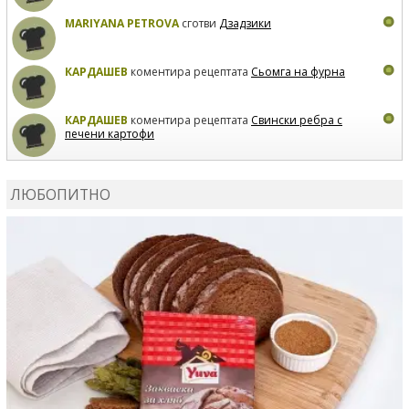
MARIYANA PETROVA
сготви
Дзадзики
КАРДАШЕВ
коментира рецептата
Сьомга на фурна
КАРДАШЕВ
коментира рецептата
Свински ребра с
печени картофи
ВЛАДИМИРА
сготви
Пилешко с бяло вино и лимон
ЛЮБОПИТНО
MARINA_VITA
коментира рецептата
Киноа със
зеленчуци