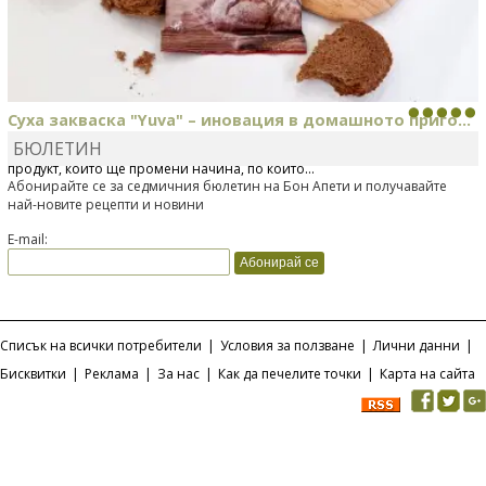
Суха закваска "Yuva" – иновация в домашното приго...
БЮЛЕТИН
Отскоро Лесафр България стартира предлагането на изцяло нов
продукт, който ще промени начина, по който...
Абонирайте се за седмичния бюлетин на Бон Апети и получавайте
най-новите рецепти и новини
E-mail:
Списък на всички потребители
|
Условия за ползване
|
Лични данни
|
Бисквитки
|
Реклама
|
За нас
|
Как да печелите точки
|
Карта на сайта