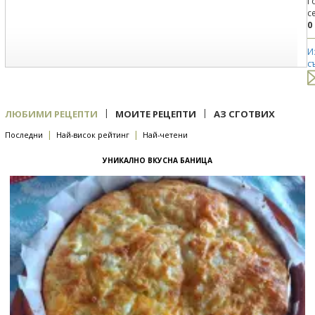
Г
с
0
И
с
|
|
ЛЮБИМИ РЕЦЕПТИ
МОИТЕ РЕЦЕПТИ
АЗ СГОТВИХ
|
|
Последни
Най-висок рейтинг
Най-четени
УНИКАЛНО ВКУСНА БАНИЦА