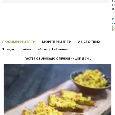
Г
с
0
И
с
|
|
ЛЮБИМИ РЕЦЕПТИ
МОИТЕ РЕЦЕПТИ
АЗ СГОТВИХ
|
|
Последни
Най-висок рейтинг
Най-четени
ПАСТЕТ ОТ АВОКАДО С ПЕЧЕНИ ЧУШКИ И СИ...