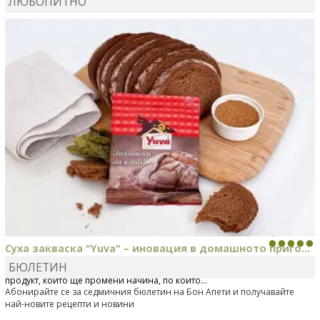
ЛЮБОПИТНО
MARINA_VITA
коментира рецептата
Киноа със
зеленчуци
Суха закваска "Yuva" – иновация в домашното приго...
БЮЛЕТИН
Отскоро Лесафр България стартира предлагането на изцяло нов
продукт, който ще промени начина, по който...
Абонирайте се за седмичния бюлетин на Бон Апети и получавайте
най-новите рецепти и новини