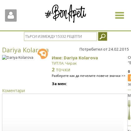
Toggle
navigat
Dariya Kolarova
Потребител от 24.02.2015
Име: Dariya Kolarova
О
"
ТИТЛА: Чирак
2
точки
0
Разберете как да печелите повече значки >>
За мен:
з
Коментари
М