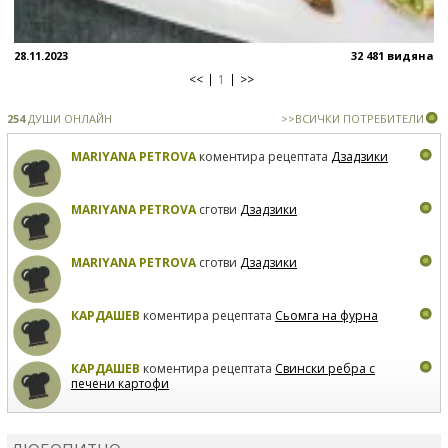
28.11.2023
32 481 видяна
<<
1
>>
254
ДУШИ ОНЛАЙН
>>ВСИЧКИ ПОТРЕБИТЕЛИ
MARIYANA PETROVA
коментира рецептата
Дзадзики
MARIYANA PETROVA
сготви
Дзадзики
MARIYANA PETROVA
сготви
Дзадзики
КАРДАШЕВ
коментира рецептата
Сьомга на фурна
КАРДАШЕВ
коментира рецептата
Свински ребра с
печени картофи
ВЛАДИМИРА
сготви
Пилешко с бяло вино и лимон