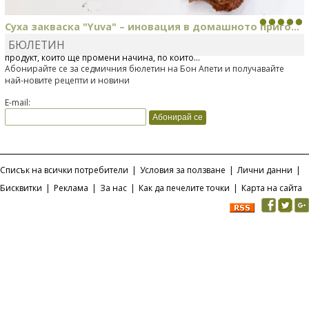
Суха закваска "Yuva" – иновация в домашното приго...
БЮЛЕТИН
Отскоро Лесафр България стартира предлагането на изцяло нов
продукт, който ще промени начина, по който...
Абонирайте се за седмичния бюлетин на Бон Апети и получавайте
най-новите рецепти и новини
E-mail:
Списък на всички потребители
|
Условия за ползване
|
Лични данни
|
Бисквитки
|
Реклама
|
За нас
|
Как да печелите точки
|
Карта на сайта