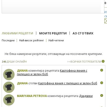
0
И
с
|
|
ЛЮБИМИ РЕЦЕПТИ
МОИТЕ РЕЦЕПТИ
АЗ СГОТВИХ
|
|
Последни
Най-висок рейтинг
Най-четени
Не бяха намерени резултати, отговарящи на посочените критерии.
246
ДУШИ ОНЛАЙН
>>ВСИЧКИ ПОТРЕБИТЕЛИ
ДИАНА
коментира рецептата
Картофена яхния с
пилешко и зелен боб
ДИАНА
сготви
Картофена яхния с пилешко и зелен боб
MARIYANA PETROVA
коментира рецептата
Дзадзики