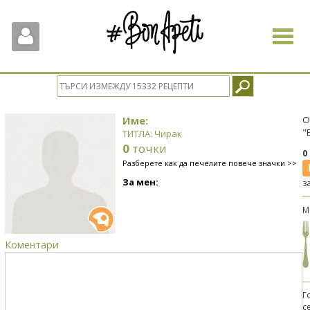
Toggle
navigat
Име:
О
"
ТИТЛА: Чирак
0
точки
0
Разберете как да печелите повече значки >>
За мен:
з
М
Коментари
Г
с