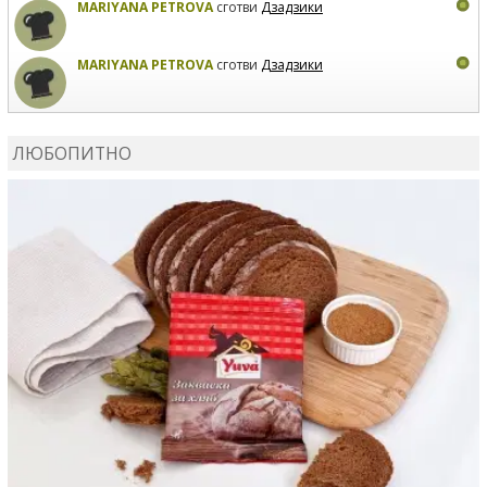
MARIYANA PETROVA
сготви
Дзадзики
MARIYANA PETROVA
сготви
Дзадзики
КАРДАШЕВ
коментира рецептата
Сьомга на фурна
ЛЮБОПИТНО
КАРДАШЕВ
коментира рецептата
Свински ребра с
печени картофи