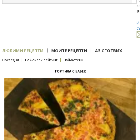
Г
с
0
И
с
|
|
ЛЮБИМИ РЕЦЕПТИ
МОИТЕ РЕЦЕПТИ
АЗ СГОТВИХ
|
|
Последни
Най-висок рейтинг
Най-четени
ТОРТИЛА С БАБЕК