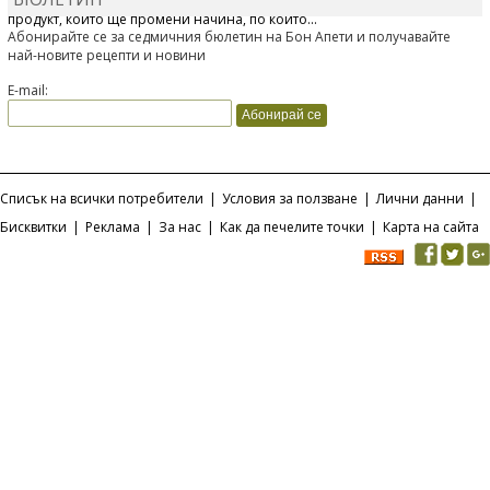
Отскоро Лесафр България стартира предлагането на изцяло нов
продукт, който ще промени начина, по който...
Абонирайте се за седмичния бюлетин на Бон Апети и получавайте
най-новите рецепти и новини
E-mail:
Списък на всички потребители
|
Условия за ползване
|
Лични данни
|
Бисквитки
|
Реклама
|
За нас
|
Как да печелите точки
|
Карта на сайта