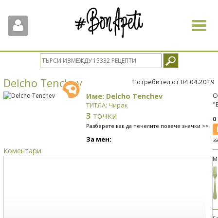
Toggle
navigat
Delcho Tenchev
Потребител от 04.04.2019
Име: Delcho Tenchev
О
"
ТИТЛА: Чирак
3
точки
0
Разберете как да печелите повече значки >>
За мен:
з
Коментари
М