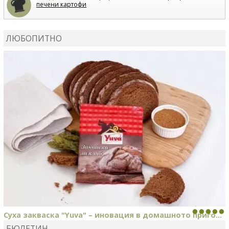
печени картофи
ВЛАДИМИРА
сготви
Пилешко с бяло вино и лимон
ЛЮБОПИТНО
MARINA_VITA
коментира рецептата
Киноа със
зеленчуци
Суха закваска "Yuva" – иновация в домашното приго...
БЮЛЕТИН