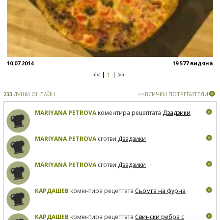
10.07.2014
19 577 видяна
<<
1
>>
233
ДУШИ ОНЛАЙН
>>ВСИЧКИ ПОТРЕБИТЕЛИ
MARIYANA PETROVA
коментира рецептата
Дзадзики
MARIYANA PETROVA
сготви
Дзадзики
MARIYANA PETROVA
сготви
Дзадзики
КАРДАШЕВ
коментира рецептата
Сьомга на фурна
КАРДАШЕВ
коментира рецептата
Свински ребра с