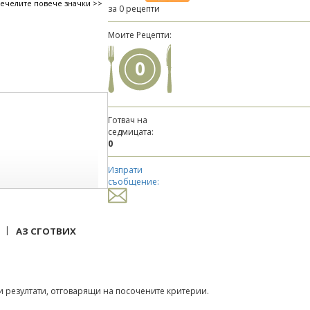
печелите повече значки >>
за 0 рецепти
Моите Рецепти:
0
Готвач на
седмицата:
0
Изпрати
съобщение:
|
АЗ СГОТВИХ
 резултати, отговарящи на посочените критерии.