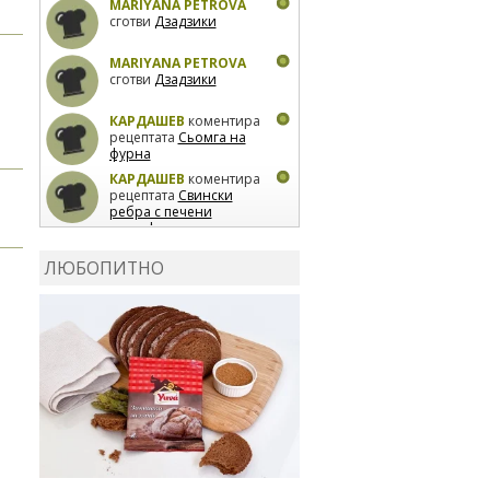
MARIYANA PETROVA
сготви
Дзадзики
MARIYANA PETROVA
сготви
Дзадзики
КАРДАШЕВ
коментира
рецептата
Сьомга на
фурна
КАРДАШЕВ
коментира
рецептата
Свински
ребра с печени
картофи
ВЛАДИМИРА
сготви
Пилешко с бяло вино и
ЛЮБОПИТНО
лимон
MARINA_VITA
коментира рецептата
Киноа със зеленчуци