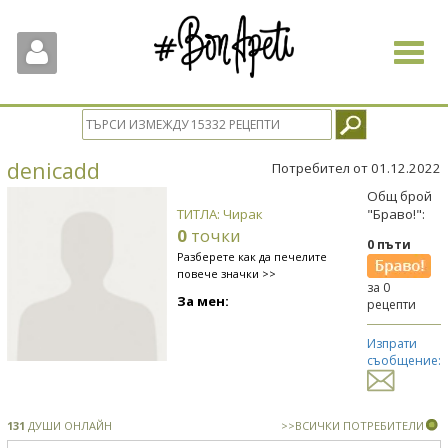
Toggle
navigat
denicadd
Потребител от 01.12.2022
Общ брой
ТИТЛА: Чирак
"Браво!":
0
точки
0 пъти
Разберете как да печелите
повече значки >>
за 0
За мен:
рецепти
Изпрати
съобщение:
131
ДУШИ ОНЛАЙН
>>ВСИЧКИ ПОТРЕБИТЕЛИ