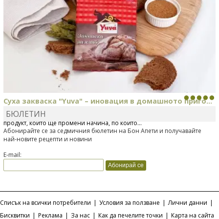
Суха закваска "Yuva" – иновация в домашното приго...
БЮЛЕТИН
Отскоро Лесафр България стартира предлагането на изцяло нов
продукт, който ще промени начина, по който...
Абонирайте се за седмичния бюлетин на Бон Апети и получавайте
най-новите рецепти и новини
E-mail:
Списък на всички потребители
|
Условия за ползване
|
Лични данни
|
Бисквитки
|
Реклама
|
За нас
|
Как да печелите точки
|
Карта на сайта