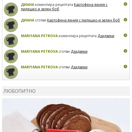
ДИАНА
коментира рецептата
Картофена яхния с
пилешко и зелен боб
ДИАНА
сготви
Картофена яхния с пилешко и зелен боб
MARIYANA PETROVA
коментира рецептата
Дзадзики
MARIYANA PETROVA
сготви
Дзадзики
MARIYANA PETROVA
сготви
Дзадзики
КАРДАШЕВ
коментира рецептата
Сьомга на фурна
ЛЮБОПИТНО
КАРДАШЕВ
коментира рецептата
Свински ребра с
печени картофи