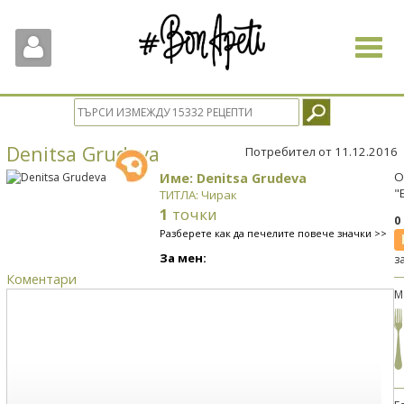
Toggle
navigat
Denitsa Grudeva
Потребител от 11.12.2016
Име: Denitsa Grudeva
О
"
ТИТЛА: Чирак
1
точки
0
Разберете как да печелите повече значки >>
За мен:
з
Коментари
М