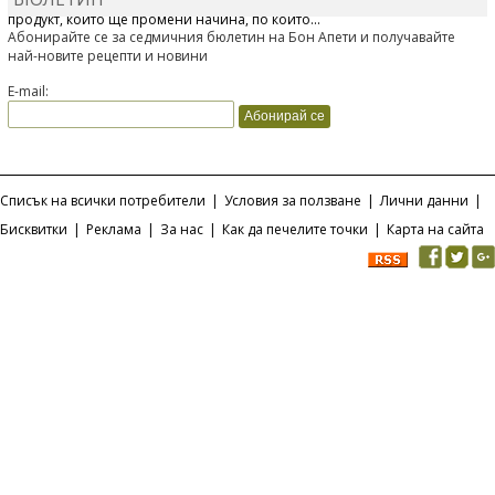
Отскоро Лесафр България стартира предлагането на изцяло нов
продукт, който ще промени начина, по който...
Абонирайте се за седмичния бюлетин на Бон Апети и получавайте
най-новите рецепти и новини
E-mail:
Списък на всички потребители
|
Условия за ползване
|
Лични данни
|
Бисквитки
|
Реклама
|
За нас
|
Как да печелите точки
|
Карта на сайта