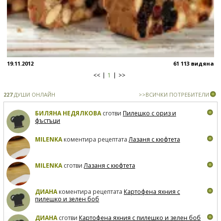
19.11.2012
61 113 видяна
<<
1
>>
227
ДУШИ ОНЛАЙН
>>ВСИЧКИ ПОТРЕБИТЕЛИ
БИЛЯНА НЕДЯЛКОВА
сготви
Пилешко с ориз и
фъстъци
MILENKA
коментира рецептата
Лазаня с кюфтета
MILENKA
сготви
Лазаня с кюфтета
ДИАНА
коментира рецептата
Картофена яхния с
пилешко и зелен боб
ДИАНА
сготви
Картофена яхния с пилешко и зелен боб