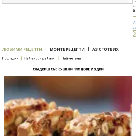
Г
с
0
И
с
|
|
ЛЮБИМИ РЕЦЕПТИ
МОИТЕ РЕЦЕПТИ
АЗ СГОТВИХ
|
|
Последни
Най-висок рейтинг
Най-четени
СЛАДКИШ СЪС СУШЕНИ ПЛОДОВЕ И ЯДКИ