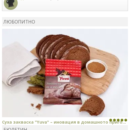
MARIYANA PETROVA
коментира рецептата
Дзадзики
ЛЮБОПИТНО
MARIYANA PETROVA
сготви
Дзадзики
Суха закваска "Yuva" – иновация в домашното приго...
БЮЛЕТИН