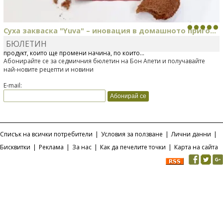
Суха закваска "Yuva" – иновация в домашното приго...
БЮЛЕТИН
Отскоро Лесафр България стартира предлагането на изцяло нов
продукт, който ще промени начина, по който...
Абонирайте се за седмичния бюлетин на Бон Апети и получавайте
най-новите рецепти и новини
E-mail:
Списък на всички потребители
|
Условия за ползване
|
Лични данни
|
Бисквитки
|
Реклама
|
За нас
|
Как да печелите точки
|
Карта на сайта