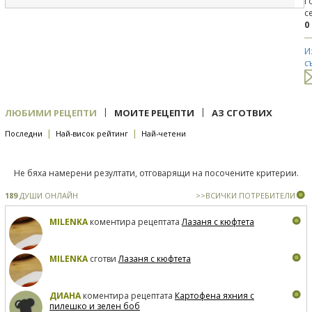
Г
с
0
И
с
|
|
ЛЮБИМИ РЕЦЕПТИ
МОИТЕ РЕЦЕПТИ
АЗ СГОТВИХ
|
|
Последни
Най-висок рейтинг
Най-четени
Не бяха намерени резултати, отговарящи на посочените критерии.
189
ДУШИ ОНЛАЙН
>>ВСИЧКИ ПОТРЕБИТЕЛИ
MILENKA
коментира рецептата
Лазаня с кюфтета
MILENKA
сготви
Лазаня с кюфтета
ДИАНА
коментира рецептата
Картофена яхния с
пилешко и зелен боб