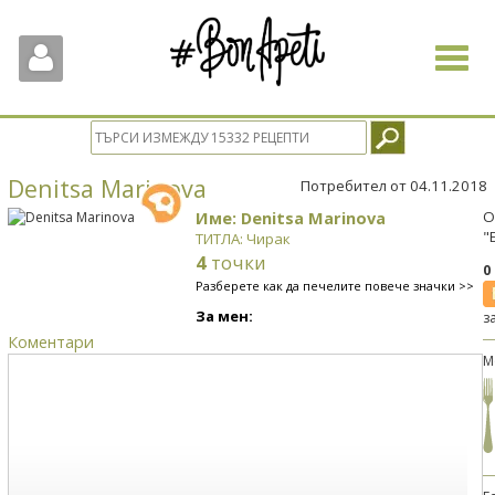
Toggle
navigat
Denitsa Marinova
Потребител от 04.11.2018
Име: Denitsa Marinova
О
"
ТИТЛА: Чирак
4
точки
0
Разберете как да печелите повече значки >>
За мен:
з
Коментари
М