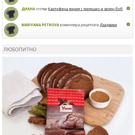
ДИАНА
сготви
Картофена яхния с пилешко и зелен боб
MARIYANA PETROVA
коментира рецептата
Дзадзики
MARIYANA PETROVA
сготви
Дзадзики
ЛЮБОПИТНО
MARIYANA PETROVA
сготви
Дзадзики