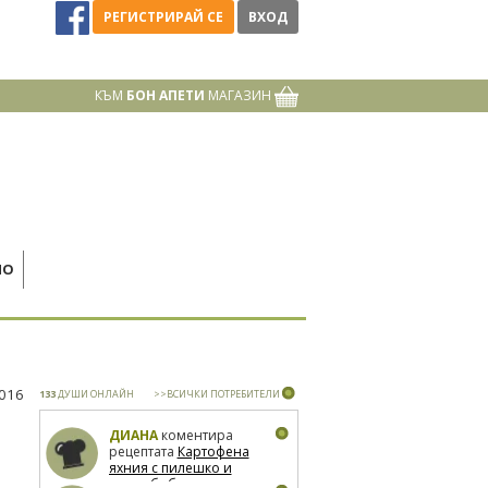
РЕГИСТРИРАЙ СЕ
ВХОД
КЪМ
БОН АПЕТИ
МАГАЗИН
НО
2016
133
ДУШИ ОНЛАЙН
>>ВСИЧКИ ПОТРЕБИТЕЛИ
ДИАНА
коментира
рецептата
Картофена
яхния с пилешко и
зелен боб