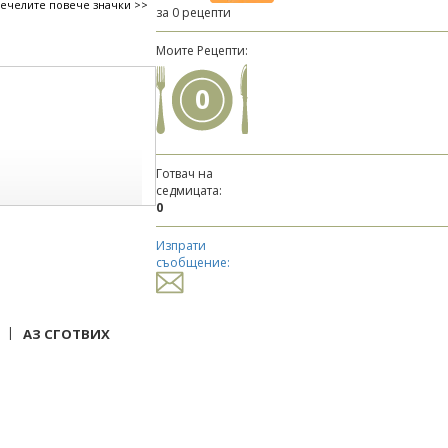
печелите повече значки >>
за 0 рецепти
Моите Рецепти:
0
Готвач на
седмицата:
0
Изпрати
съобщение:
|
АЗ СГОТВИХ