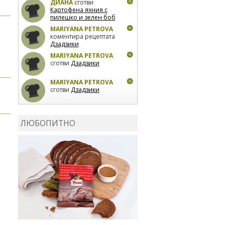
ДИАНА
сготви
Картофена яхния с
пилешко и зелен боб
MARIYANA PETROVA
коментира рецептата
Дзадзики
MARIYANA PETROVA
сготви
Дзадзики
MARIYANA PETROVA
сготви
Дзадзики
КАРДАШЕВ
коментира
рецептата
Сьомга на
ЛЮБОПИТНО
фурна
КАРДАШЕВ
коментира
рецептата
Свински
ребра с печени
картофи