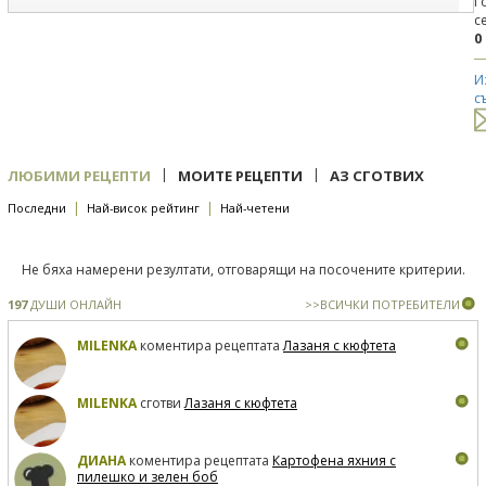
Г
с
0
И
с
|
|
ЛЮБИМИ РЕЦЕПТИ
МОИТЕ РЕЦЕПТИ
АЗ СГОТВИХ
|
|
Последни
Най-висок рейтинг
Най-четени
Не бяха намерени резултати, отговарящи на посочените критерии.
197
ДУШИ ОНЛАЙН
>>ВСИЧКИ ПОТРЕБИТЕЛИ
MILENKA
коментира рецептата
Лазаня с кюфтета
MILENKA
сготви
Лазаня с кюфтета
ДИАНА
коментира рецептата
Картофена яхния с
пилешко и зелен боб