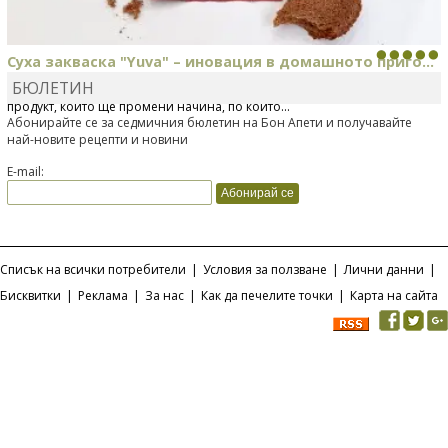
Суха закваска "Yuva" – иновация в домашното приго...
БЮЛЕТИН
Отскоро Лесафр България стартира предлагането на изцяло нов
продукт, който ще промени начина, по който...
Абонирайте се за седмичния бюлетин на Бон Апети и получавайте
най-новите рецепти и новини
E-mail:
Списък на всички потребители
|
Условия за ползване
|
Лични данни
|
Бисквитки
|
Реклама
|
За нас
|
Как да печелите точки
|
Карта на сайта