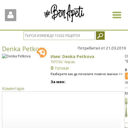
Toggle
navigat
Denka Petkova
Потребител от 21.03.2019
Име: Denka Petkova
О
"
ТИТЛА: Чирак
0
точки
0
Разберете как да печелите повече значки >>
За мен:
з
Коментари
М