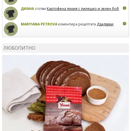
ДИАНА
сготви
Картофена яхния с пилешко и зелен боб
MARIYANA PETROVA
коментира рецептата
Дзадзики
MARIYANA PETROVA
сготви
Дзадзики
ЛЮБОПИТНО
MARIYANA PETROVA
сготви
Дзадзики