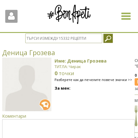
Toggle
navigat
Деница Грозева
Име: Деница Грозева
О
"
ТИТЛА: Чирак
0
точки
0
Разберете как да печелите повече значки >>
За мен:
з
М
Коментари