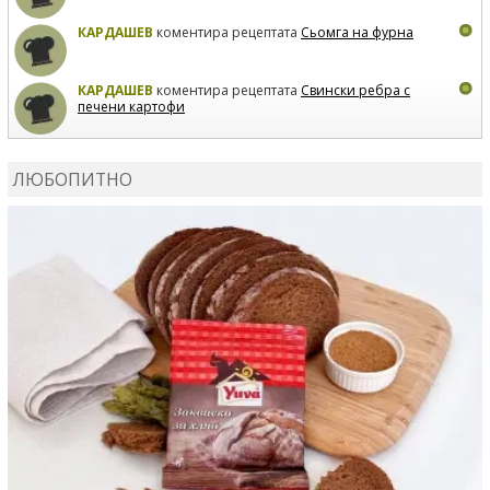
КАРДАШЕВ
коментира рецептата
Сьомга на фурна
КАРДАШЕВ
коментира рецептата
Свински ребра с
печени картофи
ВЛАДИМИРА
сготви
Пилешко с бяло вино и лимон
ЛЮБОПИТНО
MARINA_VITA
коментира рецептата
Киноа със
зеленчуци