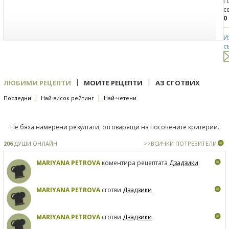
Г
с
0
И
с
|
|
ЛЮБИМИ РЕЦЕПТИ
МОИТЕ РЕЦЕПТИ
АЗ СГОТВИХ
|
|
Последни
Най-висок рейтинг
Най-четени
Не бяха намерени резултати, отговарящи на посочените критерии.
206
ДУШИ ОНЛАЙН
>>ВСИЧКИ ПОТРЕБИТЕЛИ
MARIYANA PETROVA
коментира рецептата
Дзадзики
MARIYANA PETROVA
сготви
Дзадзики
MARIYANA PETROVA
сготви
Дзадзики