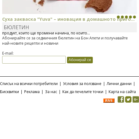
Суха закваска "Yuva" – иновация в домашното приго...
БЮЛЕТИН
Отскоро Лесафр България стартира предлагането на изцяло нов
продукт, който ще промени начина, по който...
Абонирайте се за седмичния бюлетин на Бон Апети и получавайте
най-новите рецепти и новини
E-mail:
Списък на всички потребители
|
Условия за ползване
|
Лични данни
|
Бисквитки
|
Реклама
|
За нас
|
Как да печелите точки
|
Карта на сайта