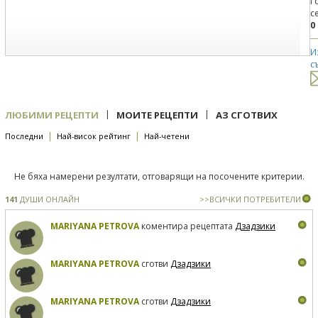
Г
с
0
И
с
|
|
ЛЮБИМИ РЕЦЕПТИ
МОИТЕ РЕЦЕПТИ
АЗ СГОТВИХ
|
|
Последни
Най-висок рейтинг
Най-четени
Не бяха намерени резултати, отговарящи на посочените критерии.
141
ДУШИ ОНЛАЙН
>>ВСИЧКИ ПОТРЕБИТЕЛИ
MARIYANA PETROVA
коментира рецептата
Дзадзики
MARIYANA PETROVA
сготви
Дзадзики
MARIYANA PETROVA
сготви
Дзадзики