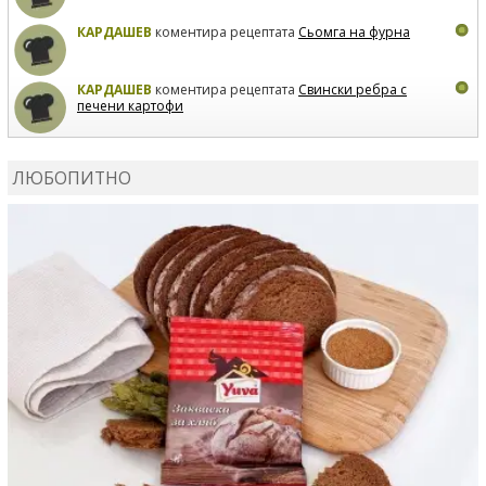
КАРДАШЕВ
коментира рецептата
Сьомга на фурна
КАРДАШЕВ
коментира рецептата
Свински ребра с
печени картофи
ВЛАДИМИРА
сготви
Пилешко с бяло вино и лимон
ЛЮБОПИТНО
MARINA_VITA
коментира рецептата
Киноа със
зеленчуци