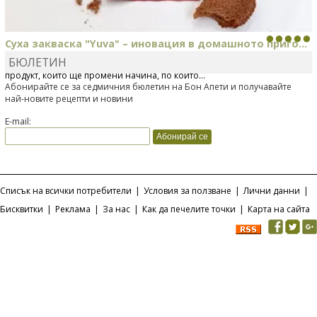
Суха закваска "Yuva" – иновация в домашното приго...
БЮЛЕТИН
Отскоро Лесафр България стартира предлагането на изцяло нов
продукт, който ще промени начина, по който...
Абонирайте се за седмичния бюлетин на Бон Апети и получавайте
най-новите рецепти и новини
E-mail:
Списък на всички потребители
|
Условия за ползване
|
Лични данни
|
Бисквитки
|
Реклама
|
За нас
|
Как да печелите точки
|
Карта на сайта