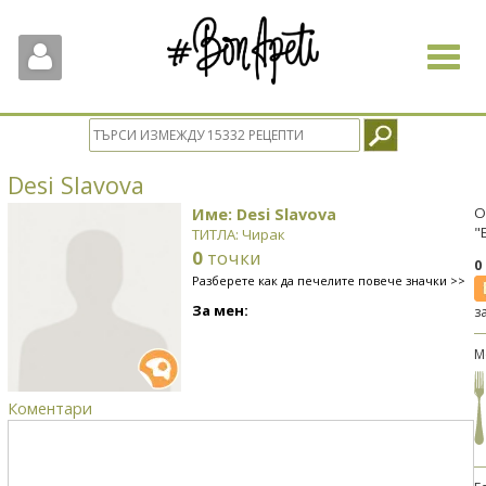
Toggle
navigat
Desi Slavova
Име: Desi Slavova
О
"
ТИТЛА: Чирак
0
точки
0
Разберете как да печелите повече значки >>
За мен:
з
М
Коментари