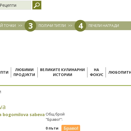
Рецепти
3
4
Й ТОЧКИ
>>
ПОЛУЧИ ТИТЛИ
>>
ПЕЧЕЛИ НАГРАДИ
ЛЮБИМИ
ВЕЛИКИТЕ КУЛИНАРНИ
НА
ЕПТИ
ЛЮБОПИТ
ПРОДУКТИ
ИСТОРИИ
ФОКУС
И
va
va bogomilova sabeva
Общ брой
"Браво!":
0 пъти