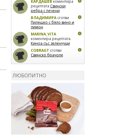
КАРДАШЕВ
коментира
рецептата
Свински
ребра с печени
картофи
ВЛАДИМИРА
сготви
Пилешко с бяло вино и
лимон
MARINA_VITA
коментира рецептата
Киноа със зеленчуци
COBRAGT
сготви
Свинско брачоле
EVTEDI
сготви
Печени
свински ребра
ЛЮБОПИТНО
DANKOLOVA
сготви
Фокача със синьо
сирене, лук и орехи