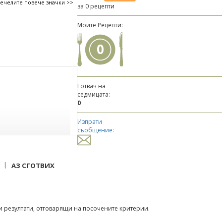
печелите повече значки >>
за 0 рецепти
Моите Рецепти:
0
Готвач на
седмицата:
0
Изпрати
съобщение:
|
АЗ СГОТВИХ
 резултати, отговарящи на посочените критерии.