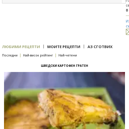
Г
с
0
И
с
|
|
ЛЮБИМИ РЕЦЕПТИ
МОИТЕ РЕЦЕПТИ
АЗ СГОТВИХ
|
|
Последни
Най-висок рейтинг
Най-четени
ШВЕДСКИ КАРТОФЕН ГРАТЕН