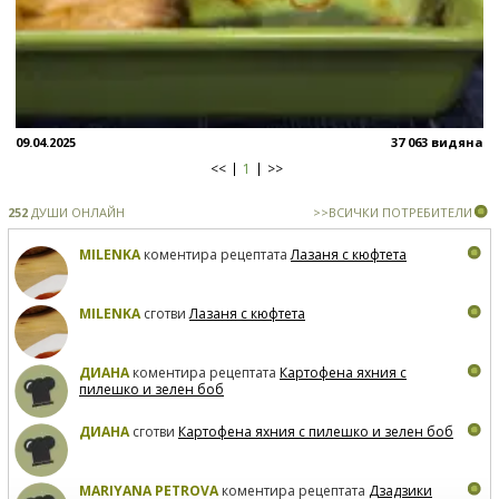
09.04.2025
37 063 видяна
<<
1
>>
252
ДУШИ ОНЛАЙН
>>ВСИЧКИ ПОТРЕБИТЕЛИ
MILENKA
коментира рецептата
Лазаня с кюфтета
MILENKA
сготви
Лазаня с кюфтета
ДИАНА
коментира рецептата
Картофена яхния с
пилешко и зелен боб
ДИАНА
сготви
Картофена яхния с пилешко и зелен боб
MARIYANA PETROVA
коментира рецептата
Дзадзики