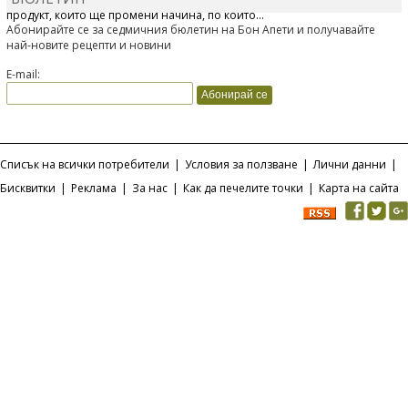
продукт, който ще промени начина, по който...
Абонирайте се за седмичния бюлетин на Бон Апети и получавайте
най-новите рецепти и новини
E-mail:
Списък на всички потребители
|
Условия за ползване
|
Лични данни
|
Бисквитки
|
Реклама
|
За нас
|
Как да печелите точки
|
Карта на сайта