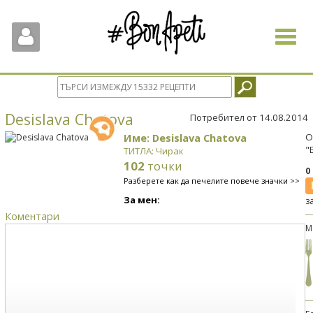
Toggle
navigat
Desislava Chatova
Потребител от 14.08.2014
Име: Desislava Chatova
О
"
ТИТЛА: Чирак
102
точки
0
Разберете как да печелите повече значки >>
За мен:
з
Коментари
М